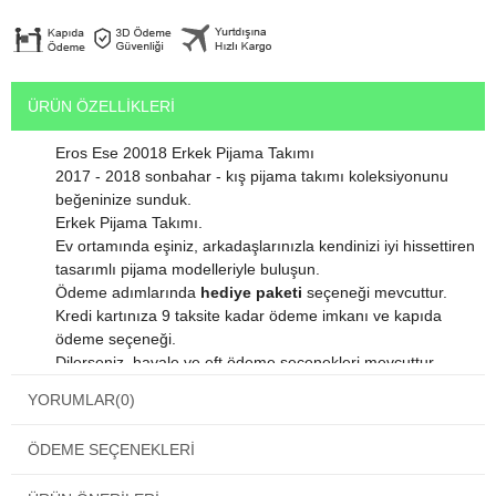
ÜRÜN ÖZELLIKLERI
Eros Ese 20018 Erkek Pijama Takımı
2017 - 2018 sonbahar - kış pijama takımı koleksiyonunu
beğeninize sunduk.
Erkek Pijama Takımı.
Ev ortamında eşiniz, arkadaşlarınızla kendinizi iyi hissettiren
tasarımlı pijama modelleriyle buluşun.
Ödeme adımlarında
hediye paketi
seçeneği mevcuttur.
Kredi kartınıza 9 taksite kadar ödeme imkanı ve kapıda
ödeme seçeneği.
Dilerseniz havale ve eft ödeme seçenekleri mevcuttur.
Satın alacağınız bu harika ürün orjinal paketinde gelmektedir.
YORUMLAR
(0)
Ürün içinden kendi kumaşına özel yıkama talimatı
bulunmaktadır.
ÖDEME SEÇENEKLERI
Ürününüzün uzun süreli kullanımı için bu talimatlara lütfen
uyunuz.