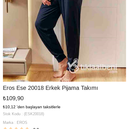
Eros Ese 20018 Erkek Pijama Takımı
₺109,90
₺10,12
'den başlayan taksitlerle
Stok Kodu
(ESK20018)
Marka
:
EROS