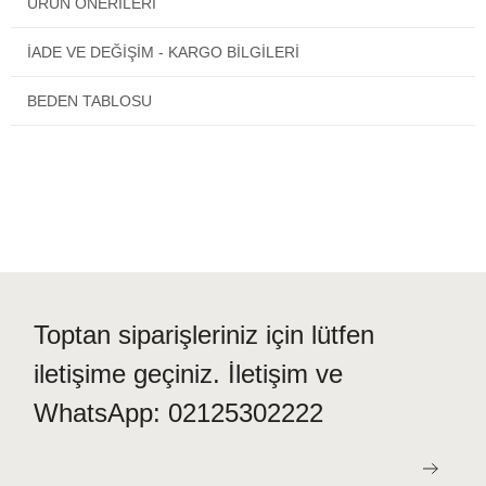
ÜRÜN ÖNERILERI
Eros Ese 20018 Erkek Pijama Takımı
1. kalitelidir ve
üretiminde sağlığınıza zararlı materyaller kullanılmamıştır.
İADE VE DEĞİŞİM - KARGO BİLGİLERİ
BEDEN TABLOSU
Toptan siparişleriniz için lütfen
iletişime geçiniz. İletişim ve
WhatsApp: 02125302222