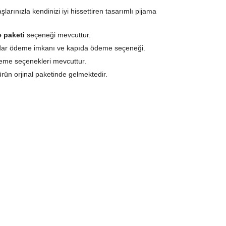
larınızla kendinizi iyi hissettiren tasarımlı pijama
 paketi
seçeneği mevcuttur.
kadar ödeme imkanı ve kapıda ödeme seçeneği.
deme seçenekleri mevcuttur.
ürün orjinal paketinde gelmektedir.
a özel yıkama talimatı bulunmaktadır.
anımı için bu talimatlara lütfen uyunuz.
ama Takımı
1. kalitelidir ve üretiminde sağlığınıza
amıştır.