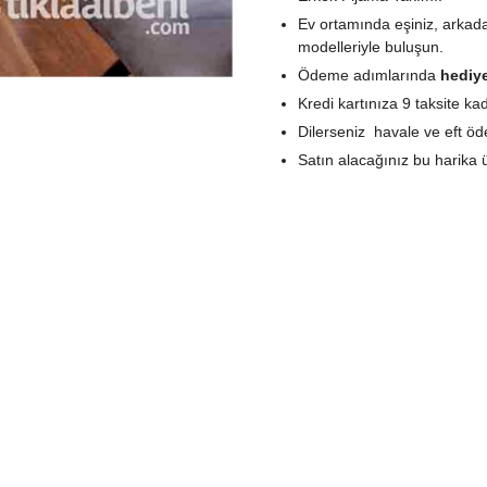
Ev ortamında eşiniz, arkadaş
modelleriyle buluşun.
Ödeme adımlarında
hediye
Kredi kartınıza 9 taksite 
Dilerseniz havale ve eft ö
Satın alacağınız bu harika 
Ürün içinden kendi kumaşın
Ürününüzün uzun süreli kull
Eros Ese 20024 Erkek Pij
zararlı materyaller kullanılm