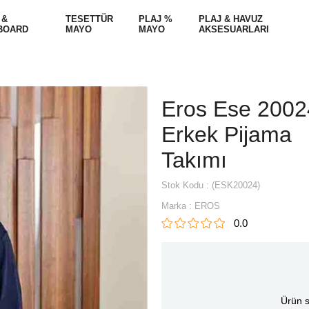
 &
TESETTÜR
PLAJ %
PLAJ & HAVUZ
BOARD
MAYO
MAYO
AKSESUARLARI
Eros Ese 2002
Erkek Pijama
Takımı
Stok Kodu
(ESK20024)
Marka
:
EROS
0.0
Ürün s