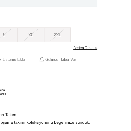
L
XL
2XL
Beden Tablosu
ek Listeme Ekle
Gelince Haber Ver
ma Takımı
 pijama takımı koleksiyonunu beğeninize sunduk.