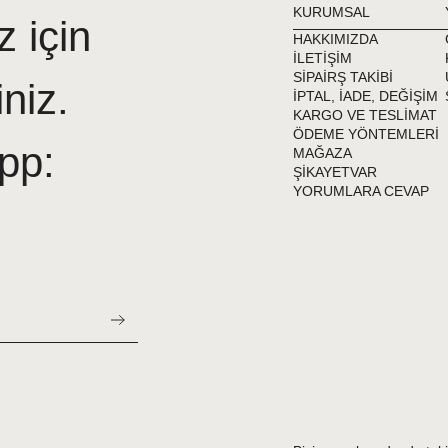
KURUMSAL
z için
HAKKIMIZDA
İLETİŞİM
SİPAİRŞ TAKİBİ
iniz.
İPTAL, İADE, DEĞİŞİM
KARGO VE TESLİMAT
ÖDEME YÖNTEMLERİ
pp:
MAĞAZA
ŞİKAYETVAR
YORUMLARA CEVAP