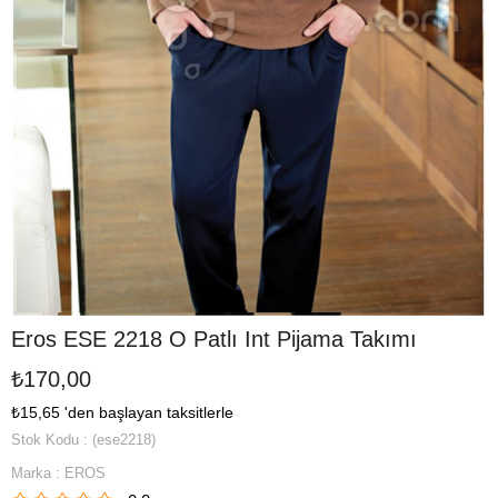
Eros ESE 2218 O Patlı Int Pijama Takımı
₺170,00
₺15,65
'den başlayan taksitlerle
Stok Kodu
(ese2218)
Marka
:
EROS