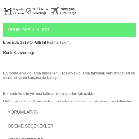
ÜRÜN ÖZELLIKLERI
Eros ESE 2218 O Patlı Int Pijama Takımı
Renk Kahverengi
En moda erkek pijama modelleri, Eros erkek pijama takımları yeni modelleri ile
ev rahatlığının karizmayla birleşimi
Bu modelimizin yıkama talimatı ürün içinden çıkacaktır.
Ürününüz kalitelidir ancak her ne kadar kaliteli olursa olsun yıkama talimatına
uyduğunuz taktirde daha uzun süre kullanabileceksiniz.
YORUMLAR
(0)
ÖDEME SEÇENEKLERI