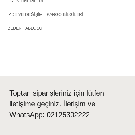
ÜRÜN ÖNERILERI
Eros ESK 20516 Bayan Pijama Takımı
1. kalitelidir ve
üretiminde sağlığınıza zararlı materyaller kullanılmamıştır.
İADE VE DEĞİŞİM - KARGO BİLGİLERİ
BEDEN TABLOSU
Toptan siparişleriniz için lütfen
iletişime geçiniz. İletişim ve
WhatsApp: 02125302222