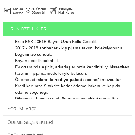
ÜRÜN ÖZELLIKLERI
Eros ESK 20516 Bayan Uzun Kollu Gecelik
2017 - 2018 sonbahar - kış pijama takımı koleksiyonunu
beğeninize sunduk.
Bayan gecelik sabahlık..
Ev ortamında eşiniz, arkadaşlarınızla kendinizi iyi hissettiren
tasarımlı pijama modelleriyle buluşun.
Ödeme adımlarında
hediye paketi
seçeneği mevcuttur.
Kredi kartınıza 9 taksite kadar ödeme imkanı ve kapıda
ödeme seçeneği.
Dilerseniz havale ve eft ödeme seçenekleri mevcuttur.
Satın alacağınız bu harika ürün orjinal paketinde gelmektedir.
YORUMLAR
(0)
Ürün içinden kendi kumaşına özel yıkama talimatı
bulunmaktadır.
ÖDEME SEÇENEKLERI
Ürününüzün uzun süreli kullanımı için bu talimatlara lütfen
uyunuz.