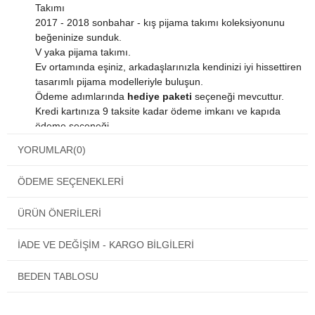
Takımı
2017 - 2018 sonbahar - kış pijama takımı koleksiyonunu
beğeninize sunduk.
V yaka pijama takımı.
Ev ortamında eşiniz, arkadaşlarınızla kendinizi iyi hissettiren
tasarımlı pijama modelleriyle buluşun.
Ödeme adımlarında
hediye paketi
seçeneği mevcuttur.
Kredi kartınıza 9 taksite kadar ödeme imkanı ve kapıda
ödeme seçeneği.
Dilerseniz havale ve eft ödeme seçenekleri mevcuttur.
YORUMLAR
(0)
Satın alacağınız bu harika ürün orjinal paketinde gelmektedir.
Ürün içinden kendi kumaşına özel yıkama talimatı
ÖDEME SEÇENEKLERI
bulunmaktadır.
Ürününüzün uzun süreli kullanımı için bu talimatlara lütfen
ÜRÜN ÖNERILERI
uyunuz.
Eros ESK 20680 Bayan Pijama Takımı
1. kalitelidir ve
üretiminde sağlığınıza zararlı materyaller kullanılmamıştır.
İADE VE DEĞİŞİM - KARGO BİLGİLERİ
BEDEN TABLOSU