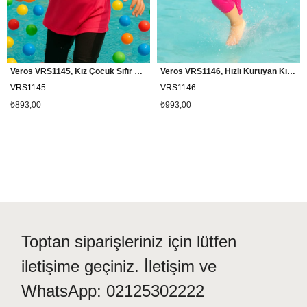
seramiğe veya taşlara sürterseniz ürününüz ciddi zarar
görebilir.
- Bu çok önemlidir. Havuzdan çıkarken havuz kenarlarına
sürtünmeden çıkmalısınız.
- Bu ürünün kumaşı narindir.
Veros VRS1145, Kız Çocuk Sıfır Kol Mayo
Veros VRS1146, Hızlı Kuruyan Kısa Kollu Kız Çocuk Mayo
- Diğer kıyafetlerinizden ayırın.
VRS1145
VRS1146
- Denizde ve havuzda kullanırken güneş kremi, yağı ve tüm
kozmetik maddelerinden arındırın.
₺893,00
₺993,00
- Sudan çıktıktan sonra saf sabun ve ılık su ile yıkamalısınız.
- Çamaşır makinesinde yıkanmaz. Kuru temizleme yapılmaz.
- Direkt güneş altında kurutmayınız. Tersinden ve güneş
almayan yerde kurutunuz.
- Bu ürün ütülenmez
- Yoğun kullanım sonrası birkaç ayda renk solması
yaşanmaması için aqua parklarda sürtünme olmamasına
dikkat ediniz.
- Sıcak kuma temas ettirmeyiniz. Aksi halde keskin kum
Toptan siparişleriniz için lütfen
taneleri ürünü yıpratabilir.
- Baskılı desenli ürünlerin renkleri solmaz, kolay yıpranmaz
iletişime geçiniz. İletişim ve
ve çok canlıdır.
WhatsApp: 02125302222
- Ürünlere zarar gelmemesi için o bölgeleri sürtünme ve
çarpmadan koruyun.