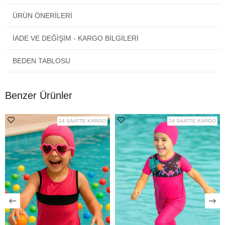
ödeyebilirsiniz. Dilerseniz kapıda ödeme seçeneğini
ÜRÜN ÖNERILERI
kullanabilirsiniz.
Türkiye'nin her yerine maksimum 2 - 3 günde teslimat
yapılmaktadır. Avrupa'nın her yerinden sipariş verebilirsiniz.
İADE VE DEĞİŞİM - KARGO BİLGİLERİ
Yurt dışına kapıda ödeme yoktur.
Ürün Bilgi Kartı Nedir?
BEDEN TABLOSU
Çocuk yarım kapalı havuz mayo
ürün paketi içinden çıkan
kendi kumaşına özel ayrı hazırlanmış yıkama ve kullanım
bilgisi bulunan bir karttır. Satın alacağınız ürün paketi içinden
Benzer Ürünler
kumaş bilgi ve yıkama kartı mevcuttur.
Avrupa Standartları Baz Alınarak Oluşturulan Çocuk Mayosu
Kumaş Kullanım Bilgisi :
24 SAATTE KARGO
24 SAATTE KARGO
-
Askılı Taytlı Etekli Kız Çocuk Mayosu Armes 9051
Fuşya
ile çocuğunuz rahat bir tatil geçirecektir.
- Güneşin etkin UV ışınlarını kırarak cilde zarar vermeden
vücudunuzun kısmen bronzlaşmasını sağlar.
- Seçiminizi yaparken kumaşın cilde zarar vermeyeceğinden
emin olun.
- Tüm
taytlı çocuk mayosu
ürünlerimiz cilde zarar
vermeyen kumaştan üretilmiştir.
- Havuzdan çıkarken mayonuzu havuzun kenarındaki