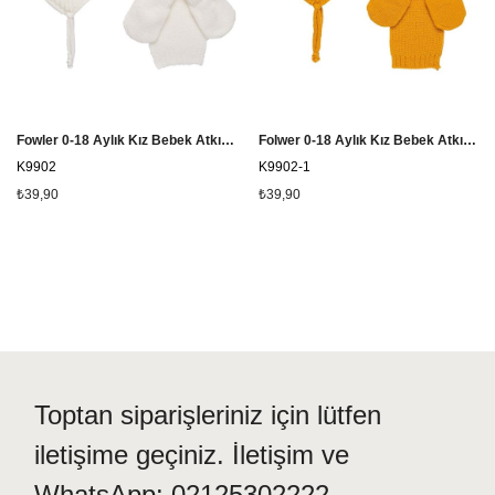
Fowler 0-18 Aylık Kız Bebek Atkı Bere Eldiven Takımı Beyaz K9902 - Beyaz
Folwer 0-18 Aylık Kız Bebek Atkı Bere Eldiven Takımı K9902 - Hardal
K9902
K9902-1
₺39,90
₺39,90
Toptan siparişleriniz için lütfen
iletişime geçiniz. İletişim ve
WhatsApp: 02125302222