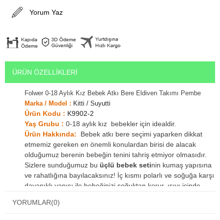
Yorum Yaz
ÜRÜN ÖZELLIKLERI
Folwer 0-18 Aylık Kız Bebek Atkı Bere Eldiven Takımı Pembe
Marka / Model :
Kitti / Suyutti
Ürün Kodu :
K9902-2
Yaş Grubu :
0-18 aylık kız bebekler için idealdir.
Ürün Hakkında:
Bebek atkı bere seçimi yaparken dikkat
etmemiz gereken en önemli konulardan birisi de alacak
olduğumuz berenin bebeğin tenini tahriş etmiyor olmasıdır.
Sizlere sunduğumuz bu
üçlü bebek seti
nin kumaş yapısına
ve rahatlığına bayılacaksınız! İç kısmı polarlı ve soğuğa karşı
dayanıklı yapısı ile bebeğinizi soğuktan korur, ısıyı içinde
hapseder ve bebeğinizin cildinde batma hissi yaratmaz. Bu
YORUMLAR
(0)
örgü model bebek şapkasının Sağ ve sol tarafında bulunan
kulaklık kısmı ile bebeğinizin kulağını rüzgardan korur, alt