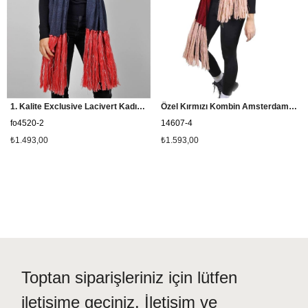
En çok beğenilen hediyeler vücudu sıcak tutan hediyelerin olduğu
bilinmektedir.
Hediye paketi yaptırmak için alışveriş adımları sırasında karşınıza
çıkacak olan kutucuğu işaretlemeniz yeterlidir. Sevdiğinize not
bırakma imkanınız vardır.
Türkiye'nin neresinde olursanız olun siparişiniz kapınıza gelecektir.
1. Kalite Exclusive Lacivert Kadın Atkı FO-4520
Özel Kırmızı Kombin Amsterdam Kadın Atkı Bere İkili Set 14607
fo4520-2
14607-4
₺1.493,00
₺1.593,00
Toptan siparişleriniz için lütfen
iletişime geçiniz. İletişim ve