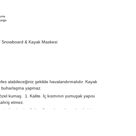
/ Snowboard & Kayak Maskesi
fes alabileceğiniz şekilde havalandırmalıdır. Kayak
 buharlaşma yapmaz.
el kumaş. 1. Kalite. İç kısmının yumuşak yapısı
ahriş etmez.
da kullanılan bu
Joker Snowboard
maskesi
sizi
r. Bunaltmayan yapısı sayesinde uzun saatlerde
le kış sporları için tasarlanmıştır. Esnek kumaş
ipleri için uygundur. Renkler resimde görüldüğü gibi