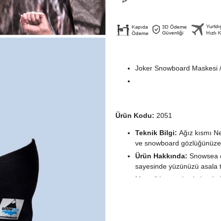
Joker Snowboard Maskesi 
Ürün Kodu:
2051
Teknik Bilgi:
Ağız kısmı Ne
ve snowboard gözlüğünüze
Ürün Hakkında:
Snowsea öz
sayesinde yüzünüzü asala t
Motosiklet maskesi olarak 
soğuktan ve rüzgardan koru
kullanıma uygundur. Özellik
yapısı sayesinde tüm kafa t
canlı ve göz alıcıdır.