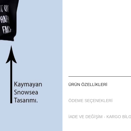
ÜRÜN ÖZELLIKLERI
ÖDEME SEÇENEKLERI
İADE VE DEĞİŞİM - KARGO BİLG