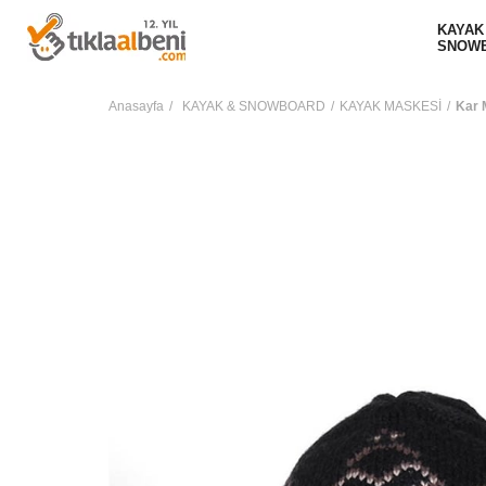
KAYAK
SNOW
Anasayfa
KAYAK & SNOWBOARD
KAYAK MASKESİ
Kar 