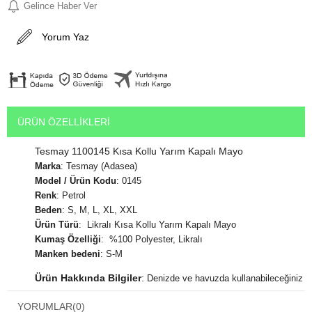
Gelince Haber Ver
Yorum Yaz
ÜRÜN ÖZELLIKLERI
Tesmay 1100145 Kısa Kollu Yarım Kapalı Mayo
Marka
: Tesmay (Adasea)
Model / Ürün Kodu
: 0145
Renk
: Petrol
Beden
: S, M, L, XL, XXL
Ürün Türü
: Likralı Kısa Kollu Yarım Kapalı Mayo
Kumaş Özelliği
: %100 Polyester, Likralı
Manken bedeni
: S-M
Ürün Hakkında Bilgiler
:
Denizde ve havuzda kullanabileceğiniz
yarım kapalı mayo rahat kullanımlı bir modeldir.
Satın alacağınız
YORUMLAR
(0)
tesettür mayo ürün paketinden tüm parçaları çıkacaktır.