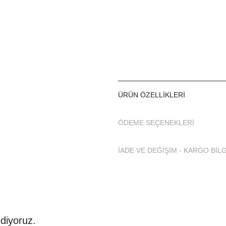
Ürün içinde kendi kumaşına özel ay
Ürününüzün uzun süreli kullanımı i
ÜRÜN ÖZELLIKLERI
ÖDEME SEÇENEKLERI
İADE VE DEĞİŞİM - KARGO BİLG
diyoruz.