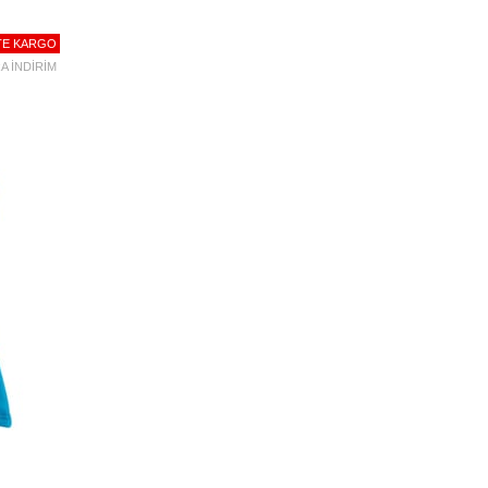
TE KARGO
A İNDİRİM