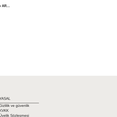
Kız Çocuğu Havuz Yüzücü Mayo ARG-2560 lacivert
YASAL
Gizlilik ve güvenlik
KVKK
Üyelik Sözleşmesi