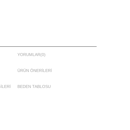
rıntılı kullanım ve yıkama talimatı vardır.
çin bu talimatlara lütfen uyunuz!
YORUMLAR
(0)
ÜRÜN ÖNERILERI
İLERİ
BEDEN TABLOSU