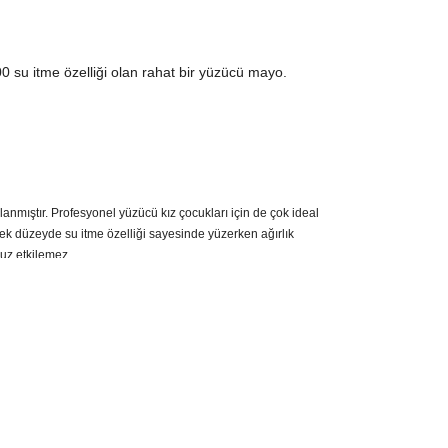
100 su itme özelliği olan rahat bir yüzücü mayo.
anmıştır. Profesyonel yüzücü kız çocukları için de çok ideal
k düzeyde su itme özelliği sayesinde yüzerken ağırlık
uz etkilemez.
 ve su tutmaz. Çabuk kurur.
içinde dünya genelinde en iyi mayo kumaşı