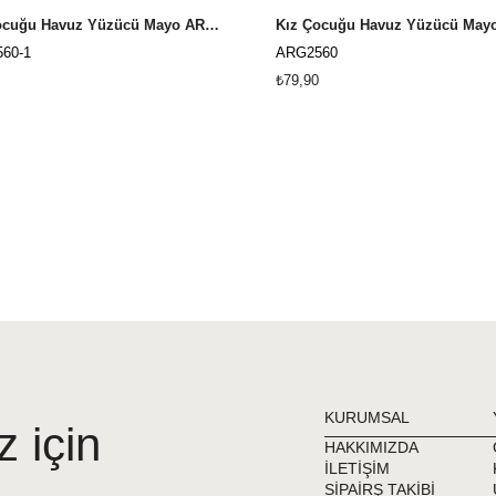
Kız Çocuğu Havuz Yüzücü Mayo ARG-2560 Turkuaz
60-1
ARG2560
₺79,90
KURUMSAL
z için
HAKKIMIZDA
İLETİŞİM
SİPAİRŞ TAKİBİ