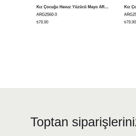
Kız Çocuğu Havuz Yüzücü Mayo ARG-2560 Kırmızı
ARG2560-3
ARG25
₺79,90
₺79,90
Toptan siparişlerini