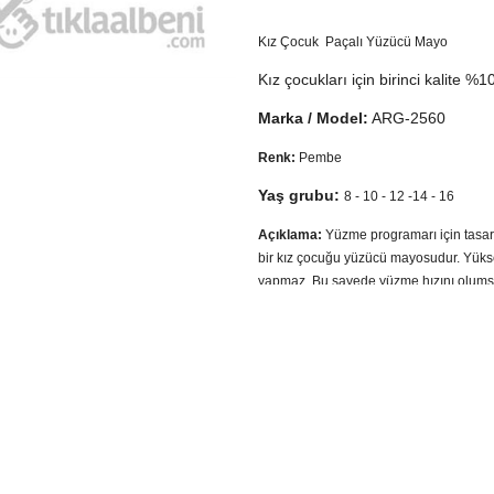
Kız Çocuk Paçalı Yüzücü Mayo
Kız çocukları için birinci kalite %
Marka / Model:
ARG-2560
Renk:
Pembe
Yaş grubu:
8 - 10 - 12 -14 - 16
Açıklama:
Yüzme programarı için tasarl
bir kız çocuğu yüzücü mayosudur. Yükse
yapmaz. Bu sayede yüzme hızını olums
Kumaş Özellik:
1. sınıf mayo kumaşıdır
%80 polyemit %20 Elastan
Bu oranlar çocuk mayo modelleri 
oranlarıdır.