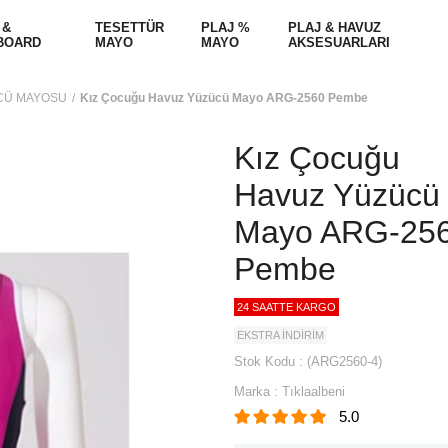
 &
TESETTÜR
PLAJ %
PLAJ & HAVUZ
BOARD
MAYO
MAYO
AKSESUARLARI
CÜ MAYOSU
Kız Çocuğu Havuz Yüzücü Mayo ARG-2560 Pembe
Kız Çocuğu
Havuz Yüzücü
Mayo ARG-25
Pembe
24 SAATTE KARGO
EKSTRA İNDİRİM
Stok Kodu
(ARG2560-4)
Marka
:
Tıklaalbeni
5.0