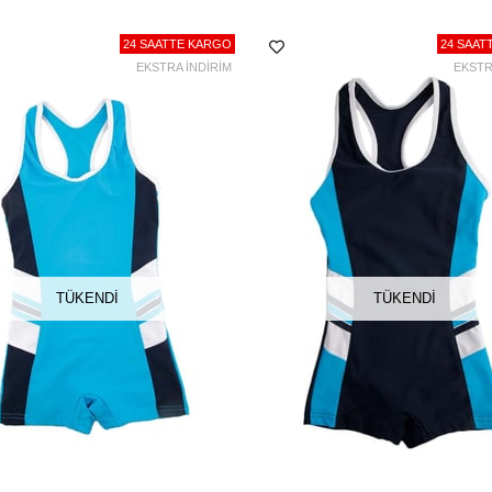
24 SAATTE KARGO
24 SAAT
EKSTRA İNDİRİM
EKSTR
TÜKENDI
TÜKENDI