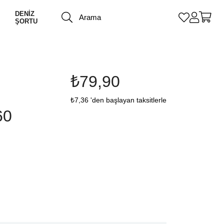
DENİZ
ŞORTU
₺79,90
₺7,36
'den başlayan taksitlerle
60