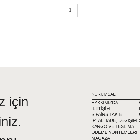
1
KURUMSAL
z için
HAKKIMIZDA
İLETİŞİM
SİPAİRŞ TAKİBİ
iniz.
İPTAL, İADE, DEĞİŞİM
KARGO VE TESLİMAT
ÖDEME YÖNTEMLERİ
MAĞAZA