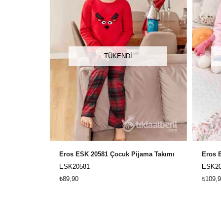
TÜKENDI
Eros ESK 20581 Çocuk Pijama Takımı
ESK20581
ESK20
₺89,90
₺109,9