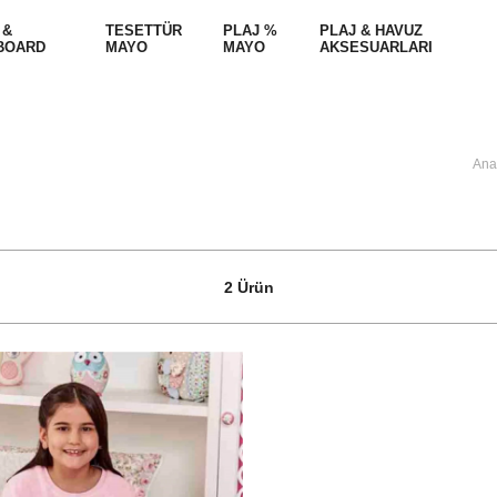
 &
TESETTÜR
PLAJ %
PLAJ & HAVUZ
BOARD
MAYO
MAYO
AKSESUARLARI
Ana
2 Ürün