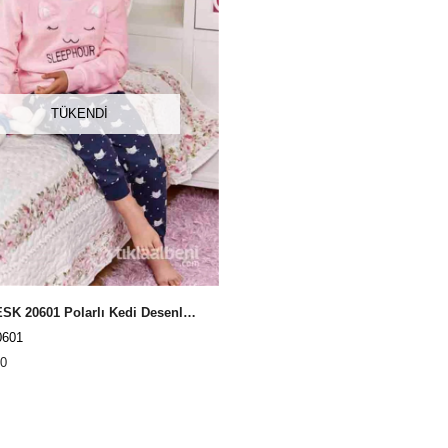
TÜKENDI
Eros ESK 20601 Polarlı Kedi Desenli Çocuk Pijama Takımı
601
0