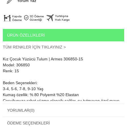
Yorum Yaz
ÜRÜN ÖZELLIKLERI
TÜM RENKLER İÇİN TIKLAYINIZ >
Kız Çocuk Yüzücü Tulum | Armes 306850-15
Model: 306850
Renk: 15
Beden Seçenekleri:
3-4, 5-6, 7-8, 9-10 Yaş
Kumaş özellik: % 80 Polyemit %20 Elastan
Çocuğunuza rahat yüzme olanağı sağlar, su tutmayan özel mayo
kumaşı sayesinde yüzmenin dışında havuz kenarında ve plajlarda
YORUMLAR
(0)
da keyifle oynayabilir.
ÖDEME SEÇENEKLERI