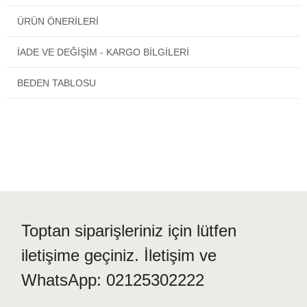
Kolay giyilebilmesi için sırt kısmında boyundan aşağıya 17 cm
ÜRÜN ÖNERILERI
uzunluğunda fermuar vardır.
İADE VE DEĞİŞİM - KARGO BİLGİLERİ
Satın alacağınız paket 1 çocuk tulumu olmak üzre tek parçadan
oluşmaktadır.
BEDEN TABLOSU
Aynı gün stoktan gönderim yapılmaktadır.
Toptan siparişleriniz için lütfen
iletişime geçiniz. İletişim ve
WhatsApp: 02125302222