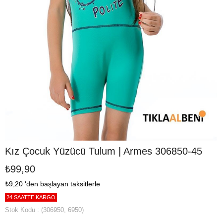
Kız Çocuk Yüzücü Tulum | Armes 306850-45
₺99,90
₺9,20
'den başlayan taksitlerle
24 SAATTE KARGO
Stok Kodu
(306950, 6950)