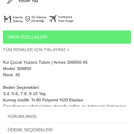
Yorum Yaz
ÜRÜN ÖZELLIKLERI
TÜM RENKLER İÇİN TIKLAYINIZ >
Kız Çocuk Yüzücü Tulum | Armes 306850-45
Model: 306850
Renk: 45
Beden Seçenekleri:
3-4, 5-6, 7-8, 9-10 Yaş
Kumaş özellik: % 80 Polyemit %20 Elastan
Çocuğunuza rahat yüzme olanağı sağlar, su tutmayan özel mayo
kumaşı sayesinde yüzmenin dışında havuz kenarında ve plajlarda
YORUMLAR
(0)
da keyifle oynayabilir.
ÖDEME SEÇENEKLERI