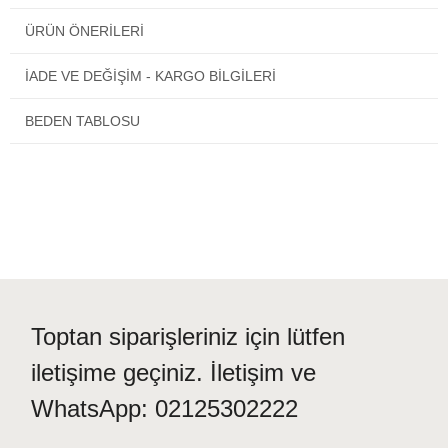
Kolay giyilebilmesi için sırt kısmında boyundan aşağıya 17 cm
ÜRÜN ÖNERILERI
uzunluğunda fermuar vardır.
İADE VE DEĞİŞİM - KARGO BİLGİLERİ
Satın alacağınız paket 1 çocuk tulumu olmak üzre tek parçadan
oluşmaktadır.
BEDEN TABLOSU
Aynı gün stoktan gönderim yapılmaktadır.
Toptan siparişleriniz için lütfen
iletişime geçiniz. İletişim ve
WhatsApp: 02125302222