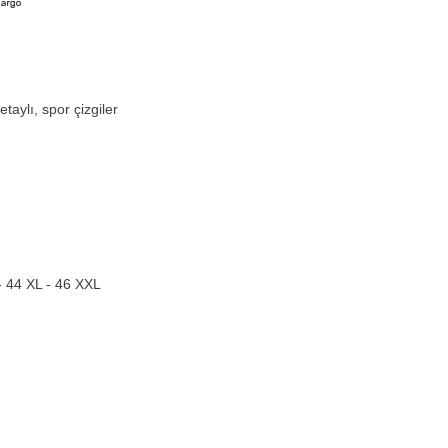
taylı, spor çizgiler
- 44 XL - 46 XXL
8 Polyemit %12 Elastan 2. Kalite Mayo Kumaşıdır.
maçlı yüzmek isteyen hanımlar için üretilmiştir.
modelinin taytı diz altıdır. Kısa kol rahat kesimdir.