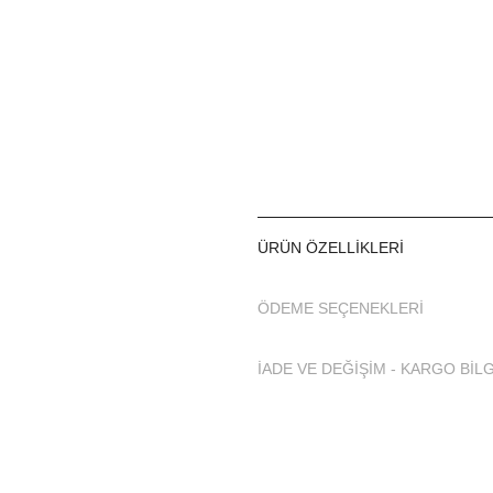
Göğüs kısmındaki iç kap bed
Satın alacağınız ürün paket
Ayrıca bu ürünün kendi kuma
bilgisi olan bir kart çıkacaktı
Ürün Bilgi Kartı
ÜRÜN ÖZELLIKLERI
kendi kumaşına öz
alacağınız yarı ka
ÖDEME SEÇENEKLERI
İADE VE DEĞİŞİM - KARGO BİLG