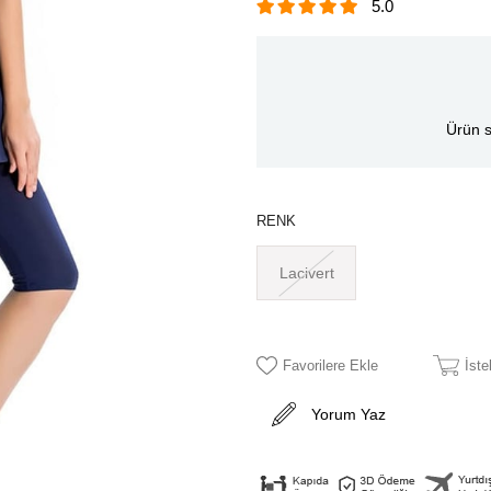
5.0
Ürün s
RENK
Lacivert
Favorilere Ekle
İst
Yorum Yaz