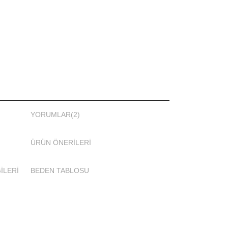
ene sabittir.
inden tüm parçaları çıkacaktır.
şına özel kumaş özelliği içeren, yıkama talimatı
r.
 Nedir?
Her yarı tesettür mayo modeline göre ayrı hazırlanmış
YORUMLAR
(2)
el yıkama ve kullanım bilgisi yazan bir karttır.
Satın
palı mayo ürün paketi içinden ürün bilgi kartı çıkacaktır.
ÜRÜN ÖNERILERI
İLERİ
BEDEN TABLOSU