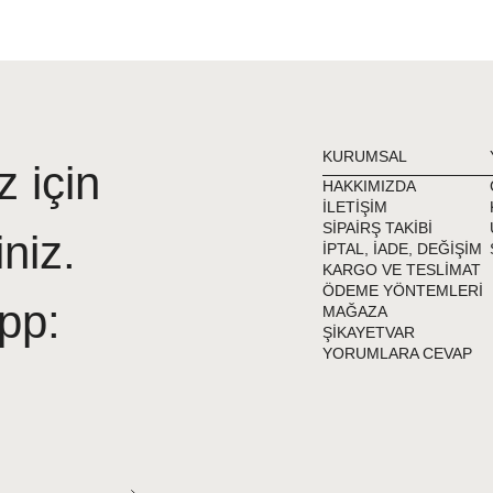
KURUMSAL
z için
HAKKIMIZDA
İLETİŞİM
SİPAİRŞ TAKİBİ
iniz.
İPTAL, İADE, DEĞİŞİM
KARGO VE TESLİMAT
ÖDEME YÖNTEMLERİ
pp:
MAĞAZA
ŞİKAYETVAR
YORUMLARA CEVAP