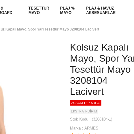
 &
TESETTÜR
PLAJ %
PLAJ & HAVUZ
BOARD
MAYO
MAYO
AKSESUARLARI
uz Kapalı Mayo, Spor Yarı Tesettür Mayo 3208104 Lacivert
Kolsuz Kapalı
Mayo, Spor Ya
Tesettür Mayo
3208104
Lacivert
24 SAATTE KARGO
EKSTRA İNDİRİM
Stok Kodu
(3208104-1)
Marka
:
ARMES