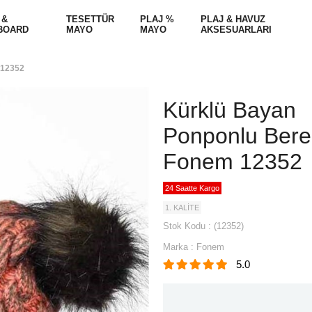
 &
TESETTÜR
PLAJ %
PLAJ & HAVUZ
BOARD
MAYO
MAYO
AKSESUARLARI
 12352
Kürklü Bayan
Ponponlu Bere
Fonem 12352
24 Saatte Kargo
1. KALİTE
Stok Kodu
(12352)
Marka
:
Fonem
5.0