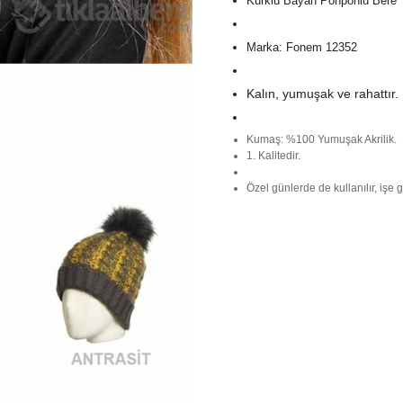
Kürklü Bayan Ponponlu Bere
Marka:
Fonem 12352
Kalın, yumuşak ve rahattır.
Kumaş:
%100 Yumuşak Akrilik.
1. Kalitedir.
Özel günlerde de kullanılır, işe
bayan bere seçeneği de olabilir.
Eğer eşinize, sevgilinize veya s
kesinlikle tercih edebilirsiniz.
Aynı gün kargolanır, taksit seçen