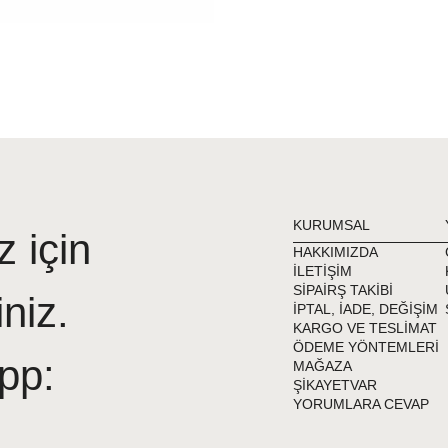
KURUMSAL
z için
HAKKIMIZDA
İLETİŞİM
SİPAİRŞ TAKİBİ
iniz.
İPTAL, İADE, DEĞİŞİM
KARGO VE TESLİMAT
ÖDEME YÖNTEMLERİ
pp:
MAĞAZA
ŞİKAYETVAR
YORUMLARA CEVAP