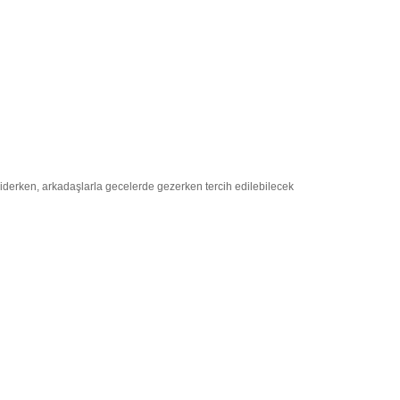
 giderken, arkadaşlarla gecelerde gezerken tercih edilebilecek
evdiğiniz bir kadına hediye almak istiyorsanız bu özel bereyi
ekleri mevcuttur.