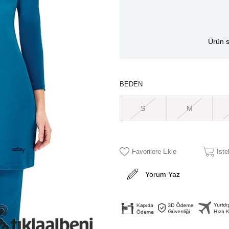
Ürün s
BEDEN
S
M
Favorilere Ekle
İst
Yorum Yaz