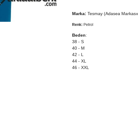
Marka:
Tesmay (Adasea Markasıd
Renk:
Petrol
Beden
:
38 - S
40 - M
42 - L
44 - XL
46 - XXL
Kumaş özellik:
Süprem %88 Polyemit %12 Elast
Yüksek düzeyde su itme ve çabuk 
_________________________
Satın alacağınız ürün model