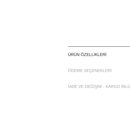
Tüm parçaları paketten çıka
Aynı gün stoktan gönderim 
Tüm kartlara taksit, haval
_________________________
ÜRÜN ÖZELLIKLERI
Tesettür Mayo, Tesettür Mayo Hakkınd
ÖDEME SEÇENEKLERI
Hızlı kuruyan ve su tutmaya
Adasea Tam Tesettür Mayo gü
İADE VE DEĞİŞİM - KARGO BİLG
vermeden vücudunuzun kıs
Tesettür Mayo seçiminizi y
Tesettür Mayoları ve burad
üretilmiştir.