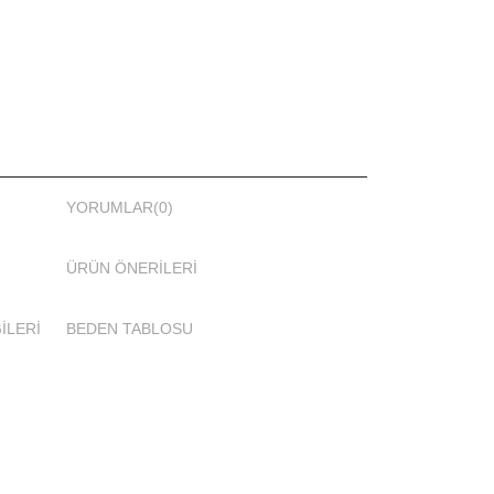
caktır. İç kap mevcuttur.
yapılmaktadır.
e veya kapıda ödeme imkanı.
YORUMLAR
(0)
a Kısa Bilgiler
ÜRÜN ÖNERILERI
n kumaş ile rahat edeceksiniz.
neşin etkin uv ışınlarını kırarak cilde zarar
İLERİ
BEDEN TABLOSU
men bronzlaşmasını sağlar.
aparken kumaşın cilde zarar vermemesine bakın.
aki tüm ürünler cilde zarar vermeyen kumaştan