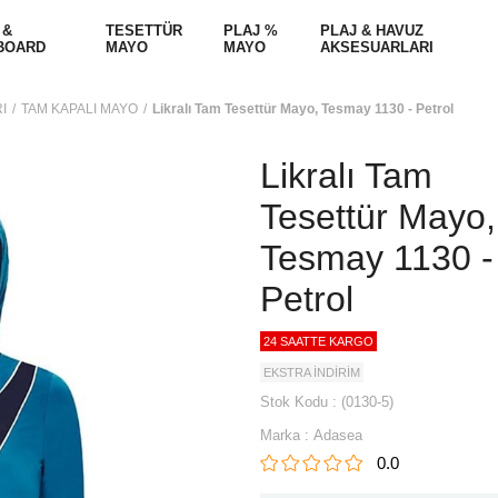
 &
TESETTÜR
PLAJ %
PLAJ & HAVUZ
BOARD
MAYO
MAYO
AKSESUARLARI
I
TAM KAPALI MAYO
Likralı Tam Tesettür Mayo, Tesmay 1130 - Petrol
Likralı Tam
Tesettür Mayo,
Tesmay 1130 -
Petrol
24 SAATTE KARGO
EKSTRA İNDİRİM
Stok Kodu
(0130-5)
Marka
:
Adasea
0.0