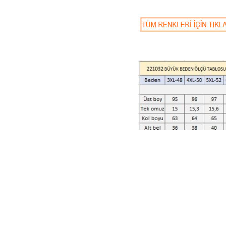
Adasea uzun kol tam teset
Renk: Antrasit
Kodu:1032