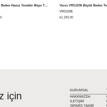
Büyük Beden Havuz Tesettür Mayo Tesmay 22098 - Açık Lacivert
VRS1036
0
₺1.293,00
KURUMSAL
z için
HAKKIMIZDA
İLETİŞİM
SİPAİRŞ TAKİBİ