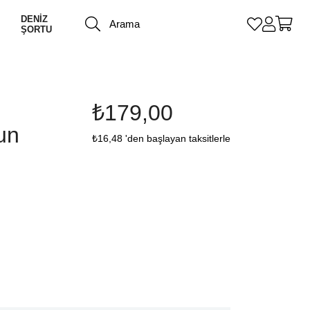
DENİZ
ŞORTU
₺179,00
un
₺16,48
'den başlayan taksitlerle