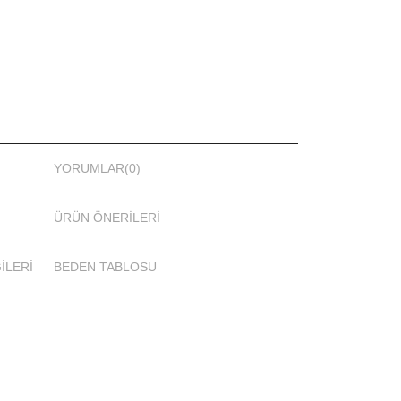
en seçeneği mevcuttur.
yan taraftadır.
ester dokuma mayo kumaşı
YORUMLAR
(0)
ÜRÜN ÖNERILERI
İLERİ
BEDEN TABLOSU
hareket etmenizi sağlaması için Adasea 1032 tam
lı üretilmiştir.
esen baskılıdır.
açık otel havuzlarında da kullanabileceğiniz bir