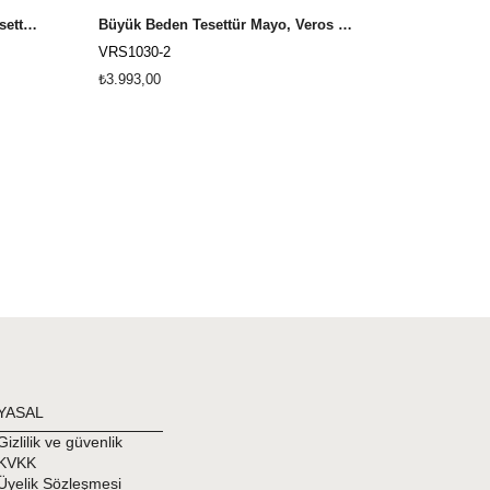
Veros VRS1036 Büyük Beden Tesettür Mayo, 3XL, 4XL, 5XL, 6XL, 7XL, 8XL
Büyük Beden Tesettür Mayo, Veros VRS1030-2 First Class Serisi
VRS1030-2
VRS1070-1
₺3.993,00
₺4.193,00
YASAL
Gizlilik ve güvenlik
KVKK
Üyelik Sözleşmesi