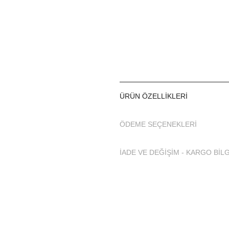
Bedne seçenekleri: S - 6XL
56 bedene kadar geniş bed
Geniş beden ölçü tablomuz 
Kumaş Özellik: %100 Poly
ÜRÜN ÖZELLIKLERI
Kaygan dokuma kumaşıdır.
Kolu likralı üretilmiştir.
ÖDEME SEÇENEKLERI
İADE VE DEĞİŞİM - KARGO BİLG
Denizde ve havuzda rahat 
tesettür mayonun kolları likra
Kumaşın üzeri hafif parlak d
Tesettür mayonuz kapalı ve 