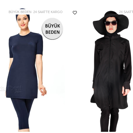
tasarıma sahiptir.
BÜYÜK BEDEN
24 SAATTE KARGO
24 SAAT
Ürün içinde kendi kumaşına ö
Ürününüzün uzun süreli kull
Siparişiniz anında paketlem
tıklaalbeni.com deposundan 