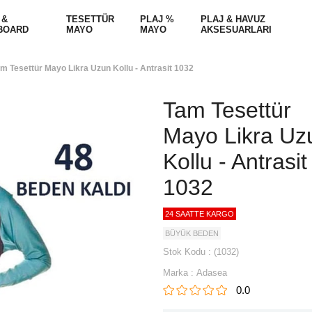
 &
TESETTÜR
PLAJ %
PLAJ & HAVUZ
BOARD
MAYO
MAYO
AKSESUARLARI
m Tesettür Mayo Likra Uzun Kollu - Antrasit 1032
Tam Tesettür
Mayo Likra Uz
Kollu - Antrasit
1032
24 SAATTE KARGO
BÜYÜK BEDEN
Stok Kodu
(1032)
Marka
:
Adasea
0.0