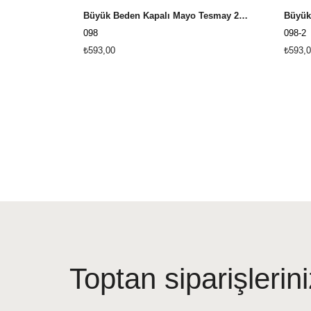
Büyük Beden Kapalı Mayo Tesmay 22098 - Siyah
098
098-2
₺593,00
₺593,0
Toptan siparişlerini