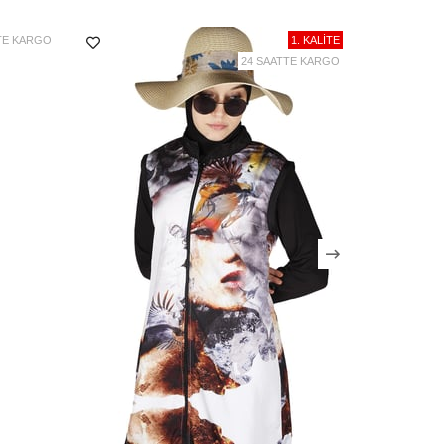
TE KARGO
1. KALİTE
24 SAATTE KARGO
zel ayrıntılı kullanım ve yıkama talimatı vardır.
anımı için bu talimatlara lütfen uyunuz!
e işlemine geçer ve aynı gün kargo şirketi tarafından
teslim alınır.