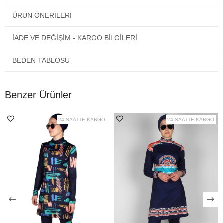
Kilo alıp verdiğiniz zamanlara göre kendi beden numaranızı
bilip ona göre tercih yapmanızı öneririz.
ÜRÜN ÖNERILERI
İADE VE DEĞİŞİM - KARGO BİLGİLERİ
BEDEN TABLOSU
Benzer Ürünler
24 SAATTE KARGO
24 SAATTE KARGO