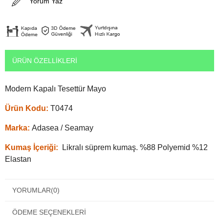
Yorum Yaz
ÜRÜN ÖZELLIKLERI
Modern Kapalı Tesettür Mayo
Ürün Kodu:
T0474
Marka:
Adasea / Seamay
Kumaş İçeriği:
Likralı süprem kumaş. %88 Polyemid %12
Elastan
Paket İçeriği:
Görselde gördüğünüz tüm parçalar, sipariş
verdiğiniz paketin içerisinden çıkacaktır.
YORUMLAR
(0)
Beden:
Bedeniniz ne ise o bedeni tercih etmenizi öneririz.
ÖDEME SEÇENEKLERI