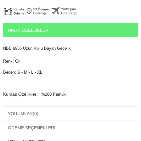
ÜRÜN ÖZELLIKLERI
NBB 6935 Uzun Kollu Bayan Gecelik
Renk: Gri
Beden: S - M - L - XL
Kumaş Özellikleri:
%100 Pamuk
YORUMLAR
(0)
Özellikle kış aylarında şehir hayatında kadınlar günlerinin çoğunu
evde geçiriyorlar.
ÖDEME SEÇENEKLERI
Ev giyimine özen gösteren kadınların en çok beğeneceği bayan
pijama modeli,
evde hem şık
NBB 6935 Uzun Kollu Bayan Gecelik