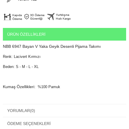
ÜRÜN ÖZELLIKLERI
NBB 6947 Bayan V Yaka Geyik Desenli Pijama Takımı
Renk: Lacivert Kırmızı
Beden: S - M - L - XL
Kumaş Özellikleri:
%100 Pamuk
Özellikle kış aylarında şehir hayatında kadınlar günlerinin çoğunu
YORUMLAR
(0)
evde geçiriyorlar.
Ev giyimine özen gösteren kadınların en çok beğeneceği bayan
ÖDEME SEÇENEKLERI
pijama modeli. NBB 6947 Bayan V Yaka Geyik Desenli Pijama