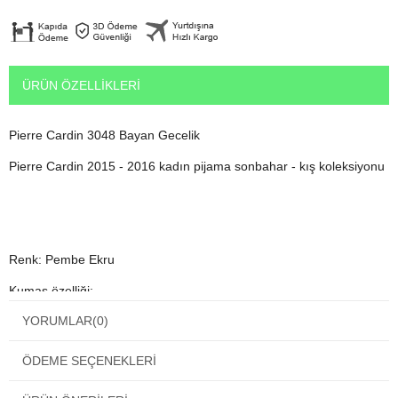
ÜRÜN ÖZELLIKLERI
Pierre Cardin 3048 Bayan Gecelik
Pierre Cardin 2015 - 2016 kadın pijama sonbahar - kış koleksiyonu
Renk: Pembe Ekru
Kumaş özelliği:
YORUMLAR
(0)
Üst: %100 Pamuk
Alt kumaş özellik:%60 Pamuk %35 Polyester
ÖDEME SEÇENEKLERI