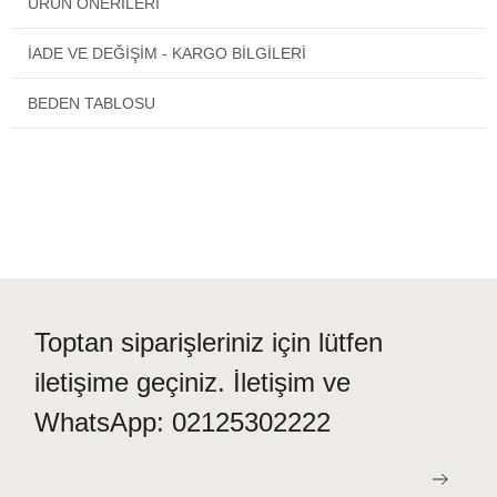
ÜRÜN ÖNERILERI
İADE VE DEĞİŞİM - KARGO BİLGİLERİ
Orjinal Pierre Cardin paketinde ve etiketi üzerinde gönderilmektedir.
Standart beden ölçüsü yan taraftadır.
BEDEN TABLOSU
Mutlu günlerde kullanmanız dileğiyle.
Toptan siparişleriniz için lütfen
iletişime geçiniz. İletişim ve
WhatsApp: 02125302222