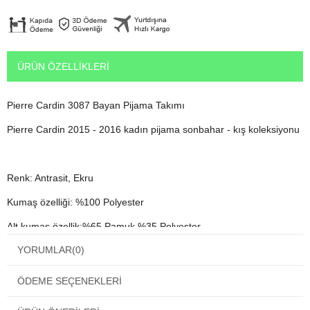
ÜRÜN ÖZELLIKLERI
Pierre Cardin 3087 Bayan Pijama Takımı
Pierre Cardin 2015 - 2016 kadın pijama sonbahar - kış koleksiyonu
Renk: Antrasit, Ekru
Kumaş özelliği: %100 Polyester
Alt kumaş özellik:%65 Pamuk %35 Polyester
YORUMLAR
(0)
Orjinal Pierre Cardin paketinde ve etiketi üzerinde gönderilmektedir.
ÖDEME SEÇENEKLERI
Standart beden ölçüsü yan taraftadır.