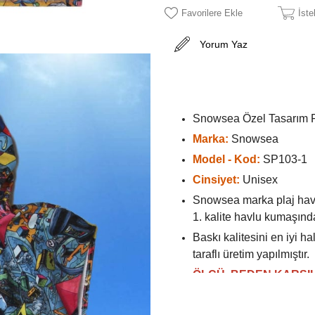
Favorilere Ekle
İst
Yorum Yaz
Snowsea Özel Tasarım P
Marka:
Snowsea
Model - Kod:
SP103-1
Cinsiyet:
Unisex
Snowsea marka plaj hav
1. kalite havlu kumaşında
Baskı kalitesini en iyi h
taraflı üretim yapılmıştır.
ÖLÇÜ, BEDEN KARŞIL
70cm x 100cm (Erkek XS,