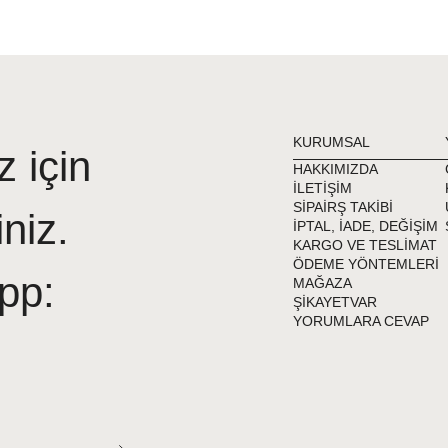
Havuz sonrası Tesettür
klor ürünü yıpratabilir.
Denizde giydiğiniz Tes
öneririz.
Tesettür Mayo ve Teset
KURUMSAL
z için
önerilerimizi ve içinden
HAKKIMIZDA
İLETİŞİM
SİPAİRŞ TAKİBİ
iniz.
İPTAL, İADE, DEĞİŞİM
KARGO VE TESLİMAT
ÖDEME YÖNTEMLERİ
pp:
MAĞAZA
ŞİKAYETVAR
YORUMLARA CEVAP