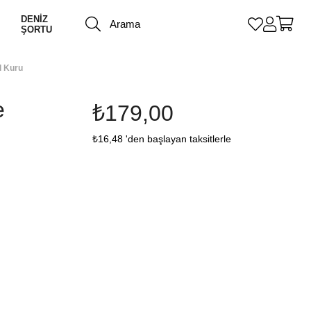
DENİZ
ŞORTU
l Kuru
e
₺179,00
₺16,48
'den başlayan taksitlerle