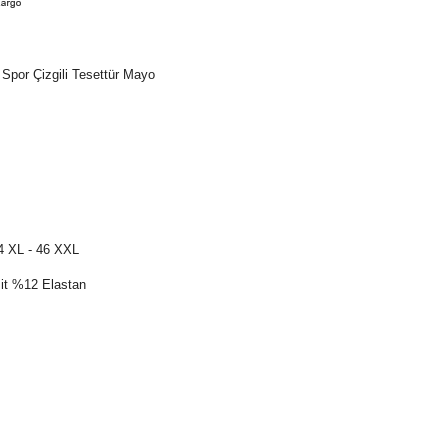
 Spor Çizgili Tesettür Mayo
44 XL - 46 XXL
it %12 Elastan
yüzmek amaçlı denize ve havuza girecek olan tesettürlü
da çok şık bir görsele sahiptir.
r tesettür mayo.