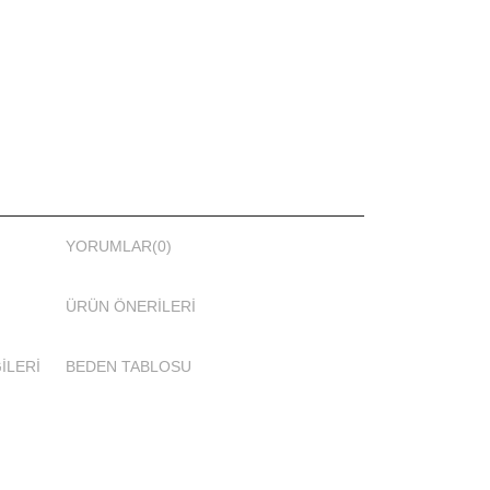
zlikle üretilmiştir.
tür Mayo
ürün paketinden tüm parçaları çıkacaktır. İç kap
__________________________
maşı narindir.
erinizden ayırın.
YORUMLAR
(0)
llanırken güneş yağı ve tüm kozmetik maddelerinden
ÜRÜN ÖNERILERI
sudan çıktıktan sonra saf sabun ve ılık su ile
İLERİ
BEDEN TABLOSU
ır makinesinde yıkanmaz. Kuru temizleme yapılmaz.
ekt güneş altında kurutmayınız. Tam kapalı mayonuzu
mayan yerde kurutunuz.
nmez.