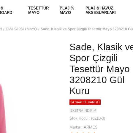
 &
TESETTÜR
PLAJ %
PLAJ & HAVUZ
BOARD
MAYO
MAYO
AKSESUARLARI
I
TAM KAPALI MAYO
Sade, Klasik ve Spor Çizgili Tesettür Mayo 3208210 Gü
Sade, Klasik v
Spor Çizgili
Tesettür Mayo
3208210 Gül
Kuru
24 SAATTE KARGO
EKSTRA İNDİRİM
Stok Kodu
(8210-3)
Marka
:
ARMES