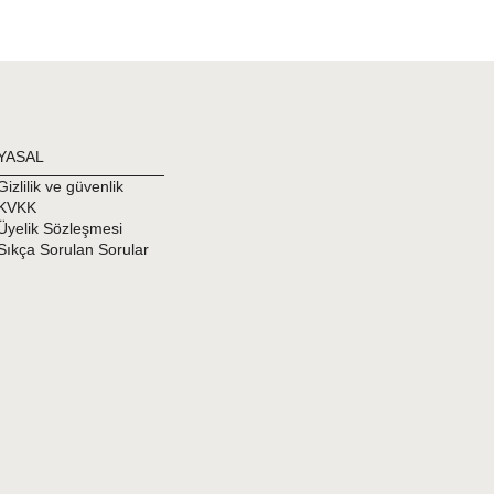
 Mayonızı iyice durulamazsanız kumaş deliklerinde kalan
ettür Mayonızı da her kullanım sonrası durulamanızı
tür Mayonuzun uzun süreli kullanabilmeniz için
YASAL
 çıkan yıkama talimatını lütfen dikkate alın!
Gizlilik ve güvenlik
KVKK
Üyelik Sözleşmesi
Sıkça Sorulan Sorular