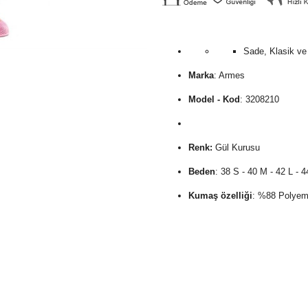
Sade, Klasik ve
Marka
: Armes
Model - Kod
:
3208210
Renk:
Gül Kurusu
Beden
: 38 S - 40 M - 42 L - 
Kumaş özelliği
: %88 Polyem
Haftada 1 -2 kez serinlemek, 
hanımlar için üretilmiştir. Plaj
Ürün Hakkında Bilgiler
:
Özenerek tasalanan çok şık bi