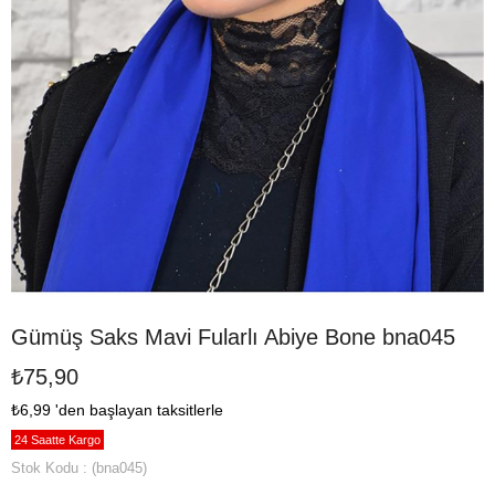
Gümüş Saks Mavi Fularlı Abiye Bone bna045
₺75,90
₺6,99
'den başlayan taksitlerle
24 Saatte Kargo
Stok Kodu
(bna045)