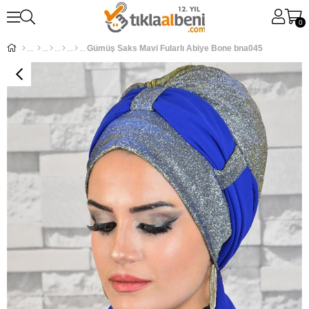
0
Gümüş Saks Mavi Fularlı Abiye Bone bna045