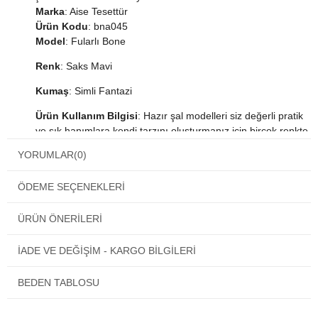
Marka
: Aise Tesettür
Ürün Kodu
: bna045
Model
: Fularlı Bone
Renk
: Saks Mavi
Kumaş
: Simli Fantazi
Ürün Kullanım Bilgisi
: Hazır şal modelleri siz değerli pratik
ve şık hanımlara kendi tarzını oluşturmanız için birçok renkte
ve çeşitte üretilmiştir. Bandana şala saniyeler içinde
YORUMLAR
(0)
istediğiniz şekli verebilirsiniz. Dolama şal, dökümlü şal ve
bone şal şeklinde kullanabilirsiniz. Her yüz şekline uygun
ÖDEME SEÇENEKLERI
tasarlanmıştır. Şallarda bulunan aksesuarlar tamamen el
işçiliği ile hazırlanmıştır. Özel günlerinizde ve davetlerinizde
ÜRÜN ÖNERILERI
rahatlıkla kullanabilirsiniz.
İADE VE DEĞİŞİM - KARGO BİLGİLERİ
BEDEN TABLOSU