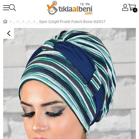
0
Spor Çizgili Pratik Fularlı Bone tb2017