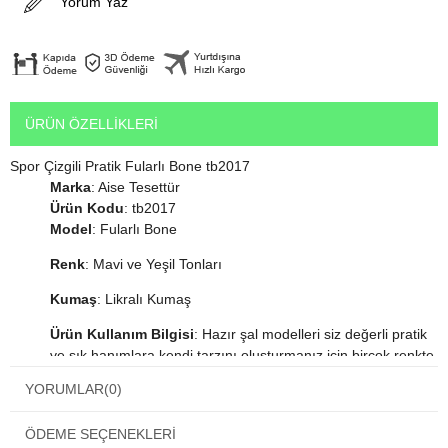
Yorum Yaz
ÜRÜN ÖZELLIKLERI
Spor Çizgili Pratik Fularlı Bone tb2017
Marka
: Aise Tesettür
Ürün Kodu
: tb2017
Model
: Fularlı Bone
Renk
: Mavi ve Yeşil Tonları
Kumaş
: Likralı Kumaş
Ürün Kullanım Bilgisi
: Hazır şal modelleri siz değerli pratik
ve şık hanımlara kendi tarzını oluşturmanız için birçok renkte
ve çeşitte üretilmiştir. Bandana şala saniyeler içinde
YORUMLAR
(0)
istediğiniz şekli verebilirsiniz. Dolama şal, dökümlü şal ve
bone şal şeklinde kullanabilirsiniz. Her yüz şekline uygun
ÖDEME SEÇENEKLERI
tasarlanmıştır. Şallarda bulunan aksesuarlar tamamen el