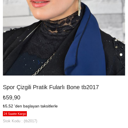
Spor Çizgili Pratik Fularlı Bone tb2017
₺59,90
₺5,52
'den başlayan taksitlerle
24 Saatte Kargo
Stok Kodu
(tb2017)