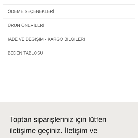
Kısa kollu mayo
, haftada en az 2 kere hobi amaçlı yüzmek
isteyen hanımlar için üretilmiştir.
ÖDEME SEÇENEKLERI
Ürün Hakkında
Bilgiler:
ÜRÜN ÖNERILERI
Bu harika yarım kapalı mayo modeli özeldir.
İADE VE DEĞİŞİM - KARGO BİLGİLERİ
Satın alacağınız
kapalı mayo
paketinden tüm parçaları
çıkacaktır.
Ayrıca Armes 8207 Petrol Mavi yarım kapalı mayo
modelinden kendi kumaşına özel kumaş özelliği içeren bir kart
BEDEN TABLOSU
çıkacaktır.
Ürün Bilgi Kartı Nedir?
Her yarı tesettür mayo modeline göre ayrı
hazırlanmış kendi kumaşına özel yıkama ve kullanım bilgisi yazan
bir karttır.
Satın alacağınız yarı kapalı mayo ürün paketi içinden
ürün bilgi kartı çıkacaktır.
Toptan siparişleriniz için lütfen
iletişime geçiniz. İletişim ve