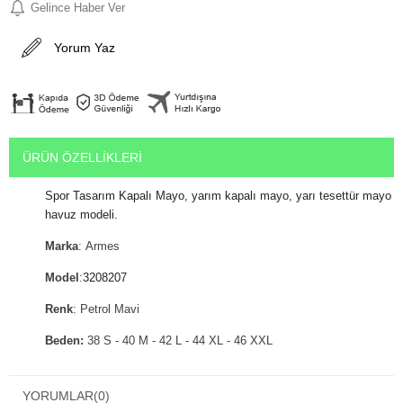
Gelince Haber Ver
Yorum Yaz
ÜRÜN ÖZELLIKLERI
Spor Tasarım Kapalı Mayo, yarım kapalı mayo, yarı tesettür mayo
havuz modeli.
Marka
: Armes
Model
:
3208207
Renk
: Petrol Mavi
Beden:
38 S - 40 M - 42 L - 44 XL - 46 XXL
Kumaş özelliği
: Süprem. %88 Polyemit %12 Elastan
YORUMLAR
(0)