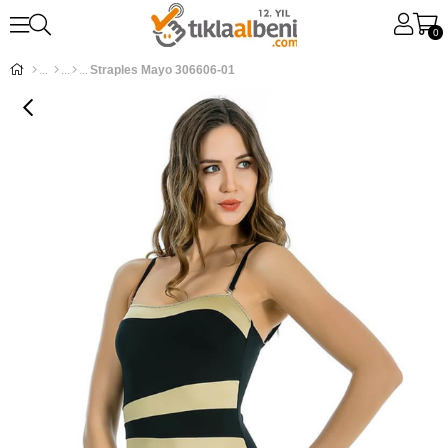
0
Straples Mayo 306606-01