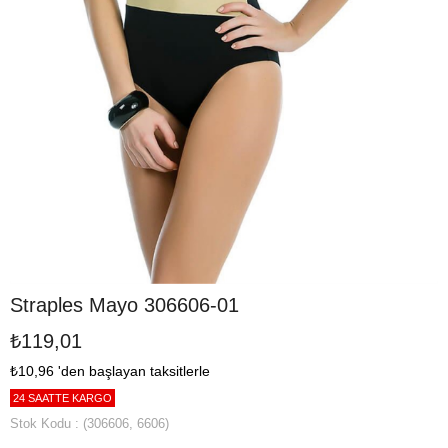
Straples Mayo 306606-01
₺119,01
₺10,96
'den başlayan taksitlerle
24 SAATTE KARGO
Stok Kodu
(306606, 6606)