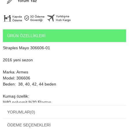
Yorum Yaz
ÜRÜN ÖZELLIKLERI
Straples Mayo 306606-01
2016 yeni sezon
Marka: Armes
Model: 306606
Beden: 38, 40, 42, 44 beden
Kumaş özellik:
%80 polyemit %20 Elastan
Bu oranlar mayo modelleri içinde dünya genelinde en iyi mayo
YORUMLAR
(0)
kumaşı oranlarıdır.
1. sınıf mayo kumaşıdır ve su tutmaz. Çabuk kurur.
ÖDEME SEÇENEKLERI