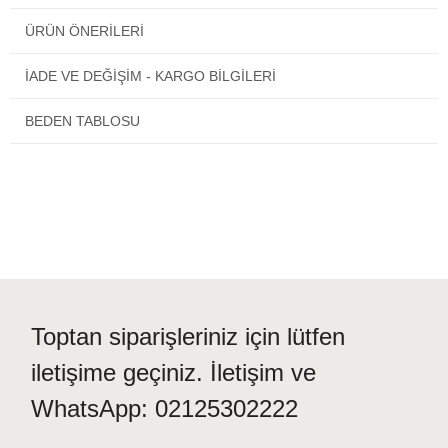
Ürün içinde kendi kumaşına özel ayrıntılı kullanım ve yıkama
ÜRÜN ÖNERILERI
talimatı vardır. Ürününüzün uzun süreli kullanımı için bu talimatlara
lütfen uyunuz!
İADE VE DEĞİŞİM - KARGO BİLGİLERİ
BEDEN TABLOSU
Toptan siparişleriniz için lütfen
iletişime geçiniz. İletişim ve
WhatsApp: 02125302222