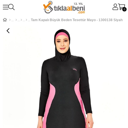
0
Tam Kapalı Büyük Beden Tesettür Mayo - 1300138 Siyah