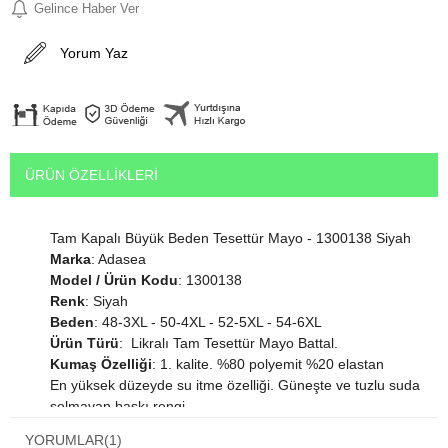
Gelince Haber Ver
Yorum Yaz
ÜRÜN ÖZELLIKLERI
Tam Kapalı Büyük Beden Tesettür Mayo - 1300138 Siyah
Marka
: Adasea
Model / Ürün Kodu
: 1300138
Renk
: Siyah
Beden
: 48-3XL - 50-4XL - 52-5XL - 54-6XL
Ürün Türü
: Likralı Tam Tesettür Mayo Battal.
Kumaş Özelliği
: 1. kalite. %80 polyemit %20 elastan
En yüksek düzeyde su itme özelliği. Güneşte ve tuzlu suda
solmayan baskı rengi.
Ürün Hakkında Bilgiler
: Haftada en az 2 - 3 kere havuz da
YORUMLAR
(1)
ve denizde yüzmek için tasarlandı.