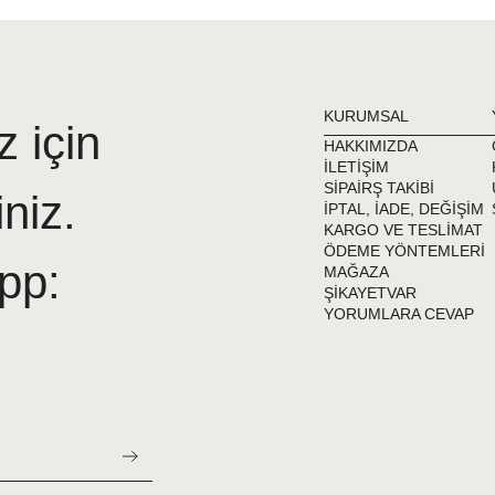
Kumaş ve Kullanım Bilgisi
Tesettür Mayo kumaşı narin
Diğer kıyafetlerinizden ayırı
KURUMSAL
z için
Denizde ve havuzda kullan
HAKKIMIZDA
arındırın.
İLETİŞİM
SİPAİRŞ TAKİBİ
Adasea 4046 Koyu Lacivert
iniz.
İPTAL, İADE, DEĞİŞİM
ve ılık su ile yıkamalısınız.
KARGO VE TESLİMAT
Tesettür Mayosu çamaşır m
ÖDEME YÖNTEMLERİ
pp:
MAĞAZA
Tesettür Mayonuzu direkt g
ŞİKAYETVAR
almayan yerde kurutunuz.
YORUMLARA CEVAP
Tesettür Mayosu ütülenmez
Sentetik elastan dijital bas
yaşanabilir.
Deniz sonrası Tesettür May
klor ürünü yıpratabilir.
Denizde giydiğiniz Tesettü