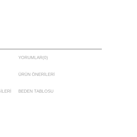
bilirsiniz.
YORUMLAR
(0)
a Kısa Bilgiler
ÜRÜN ÖNERILERI
n kumaş ile rahat edeceksiniz.
İLERİ
BEDEN TABLOSU
 UV ışınlarını kırarak cilde zarar vermeden
aşmasını sağlar.
aparken kumaşın cilde zarar vermemesine bakın.
aki tüm ürünler cilde zarar vermeyen kumaştan