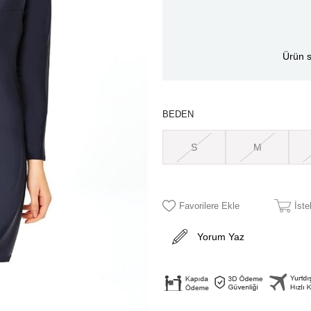
Ürün s
BEDEN
S
M
Favorilere Ekle
İst
Yorum Yaz