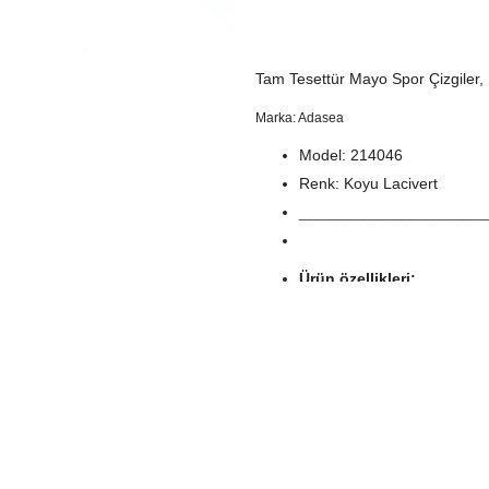
Tam Tesettür Mayo Spor Çizgiler,
Marka: Adasea
Model: 214046
Renk: Koyu Lacivert
________________________
Ürün özellikleri:
1. Sınıf Mayo Kumaşı: %8
En yüksek düzeyde su itme 
Esnek rahat hareket olanağı
_____________________
Satın alacağınız ürün model
Tüm parçaları paketten çıka
2017 Sezon Adasea markası 