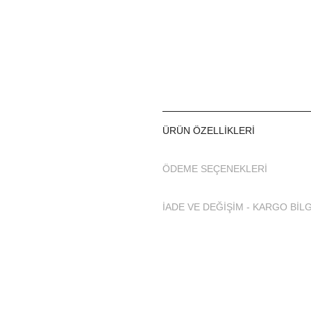
tiklaalbeni.com'dan satın ala
Beden:
S -
M - L - XL - XXL
ÜRÜN ÖZELLIKLERI
Adasea Tam Tesettür Mayosu Hakkınd
ÖDEME SEÇENEKLERI
Hızlı kuruyan ve su tutmaya
İADE VE DEĞİŞİM - KARGO BİLG
Tesettür Mayo güneşin etkin
vücudunuzun kısmen bronzl
Tesettür Mayo seçiminizi y
Tesettür Mayoları ve burad
üretilmiştir.