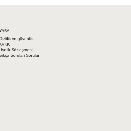
dir.
n.
YASAL
ırken güneş yağı ve tüm kozmetik maddelerinden
Gizlilik ve güvenlik
KVKK
Üyelik Sözleşmesi
 Tesettür Mayonuzu sudan çıktıktan sonra saf sabun
Sıkça Sorulan Sorular
akinesinde yıkanmaz. Kuru temizleme yapılmaz.
üneş altında kurutmayınız. Tersinden ve güneş
.
kılı Kapalı Mayolarda az da olsa renk solması
onızı iyice durulamazsanız kumaş deliklerinde kalan
r Mayonuzu her kullanım sonrası durulamanızı