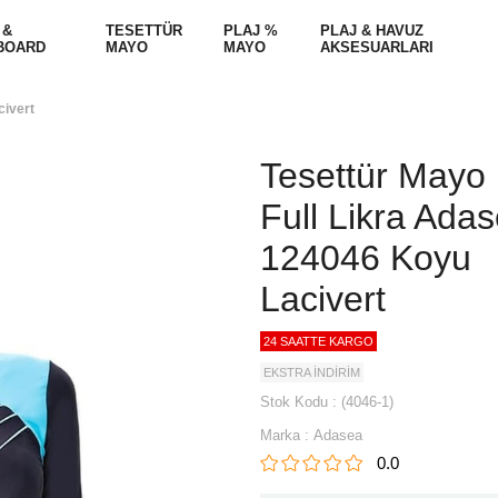
 &
TESETTÜR
PLAJ %
PLAJ & HAVUZ
BOARD
MAYO
MAYO
AKSESUARLARI
civert
Tesettür Mayo
Full Likra Ada
124046 Koyu
Lacivert
24 SAATTE KARGO
EKSTRA İNDİRİM
Stok Kodu
(4046-1)
Marka
:
Adasea
0.0