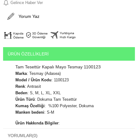
Gelince Haber Ver
Yorum Yaz
ÜRÜN ÖZELLIKLERI
Tam Tesettür Kapalı Mayo Tesmay 1100123
Marka
: Tesmay (Adasea)
Model / Ürün Kodu
: 1100123
Renk
: Antrasit
Beden
: S, M, L, XL, XXL
Ürün Türü
: Dokuma Tam Tesettür
Kumaş Özelliği
: %100 Polyester, Dokuma
Manken bedeni
: S-M
Ürün Hakkında Bilgiler
:
Denizde ve havuzda kullanabileceğiniz
Tesettür Mayo
rahat
YORUMLAR
(0)