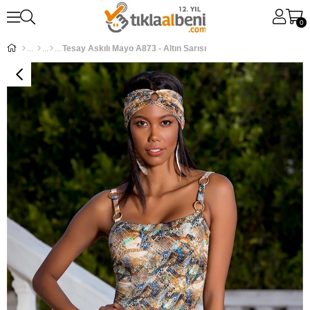
0
Tesay Askılı Mayo A873 - Altın Sarısı