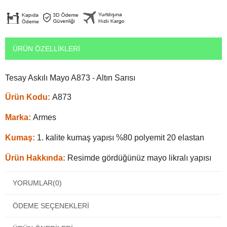
ÜRÜN ÖZELLIKLERI
Tesay Askılı Mayo A873 - Altın Sarısı
Ürün Kodu:
A873
Marka:
Armes
Kumaş:
1. kalite kumaş yapısı %80 polyemit 20 elastan
Ürün Hakkında:
Resimde gördüğünüz mayo likralı yapısı
sayesinde kolay giyip çıkarmanızı sağlar, havuz mayosu
olarak da geçen bu kadın mayosuna bayılacaksınız. Slip tek
YORUMLAR
(0)
parça mayo seçimi yaparken kolay giyilip çıkarması oldukça
ÖDEME SEÇENEKLERI
önemlidir. Sudan çıktıktan sonra mayonun kolay kuruması
ve yüzerken hareket özgürlüğünüzü kısıtlamaması lazım.