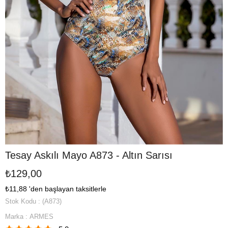
Tesay Askılı Mayo A873 - Altın Sarısı
₺129,00
₺11,88
'den başlayan taksitlerle
Stok Kodu
(A873)
Marka
:
ARMES