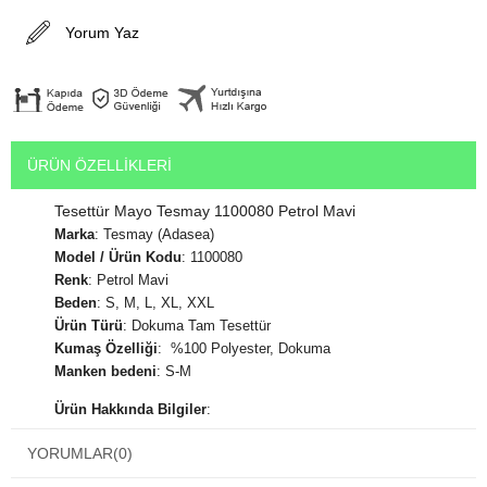
Yorum Yaz
ÜRÜN ÖZELLIKLERI
Tesettür Mayo Tesmay 1100080 Petrol Mavi
Marka
: Tesmay (Adasea)
Model / Ürün Kodu
: 1100080
Renk
: Petrol Mavi
Beden
: S, M, L, XL, XXL
Ürün Türü
: Dokuma Tam Tesettür
Kumaş Özelliği
: %100 Polyester, Dokuma
Manken bedeni
: S-M
Ürün Hakkında Bilgiler
:
Denizde ve havuzda kullanabileceğiniz
Tesettür Mayo
rahat
YORUMLAR
(0)
kullanımlı bir modeldir.