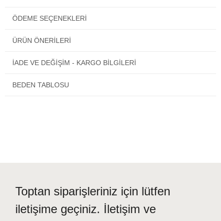
_________________________
Kumaş özelliği:
ÖDEME SEÇENEKLERI
Üstü polyester dokuma
Kolu ve Taytı: Likra: %88 Polyemit %12 Elastan
ÜRÜN ÖNERILERI
Yüksek oranda su itme ve çabuk kuruma özelliğine sahiptir.
_________________________
İADE VE DEĞİŞİM - KARGO BİLGİLERİ
Paket içeriği:
Alacağınız ürün uzun kol tesettür mayo, Üst kolu likralı
dokuma haşema, uzun tayt, eşarp, likra bone ve iç göğüs
BEDEN TABLOSU
kap olmak üzere 5 parçadan oluşmaktadır.
_________________________
Ürün içinde kendi kumaşına özel ayrıntılı kullanım ve yıkama
talimatı vardır. Ürününüzün uzun süreli kullanımı için bu
talimatlara lütfen uyunuz.
Toptan siparişleriniz için lütfen
iletişime geçiniz. İletişim ve