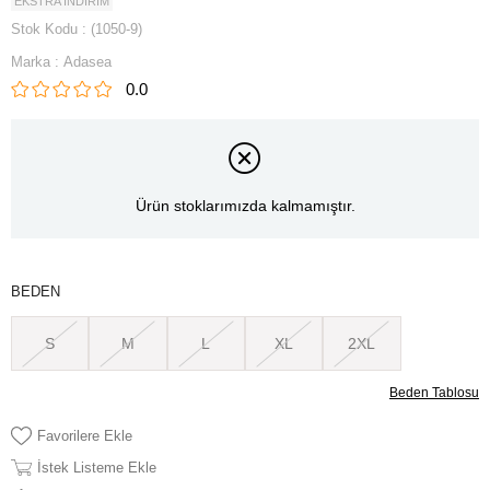
EKSTRA İNDİRİM
Stok Kodu
(1050-9)
Marka
:
Adasea
0.0
Ürün stoklarımızda kalmamıştır.
BEDEN
S
M
L
XL
2XL
Beden Tablosu
Favorilere Ekle
İstek Listeme Ekle