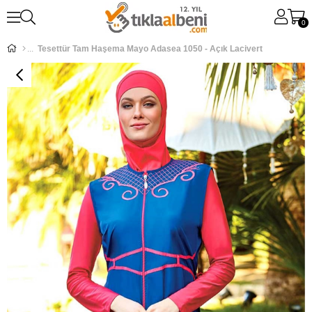
0
Tesettür Tam Haşema Mayo Adasea 1050 - Açık Lacivert