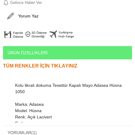
Gelince Haber Ver
Yorum Yaz
ÜRÜN ÖZELLIKLERI
TÜM RENKLER İÇİN TIKLAYINIZ
Kolu likralı dokuma Tesettür Kapalı Mayo Adasea Hüsna
1050
Marka: Adasea
Model: Hüsna
Renk: Açık Lacivert
Beden:
S-38 M-40 L-42 XL-44 XXL-46
YORUMLAR
(1)