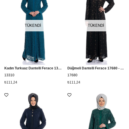
TÜKENDI
TÜKENDI
Kadın Turkuaz Dantelli Ferace 13310
Düğmeli Dantelli Ferace 17680 - Vizon
13310
17680
₺111,24
₺111,24