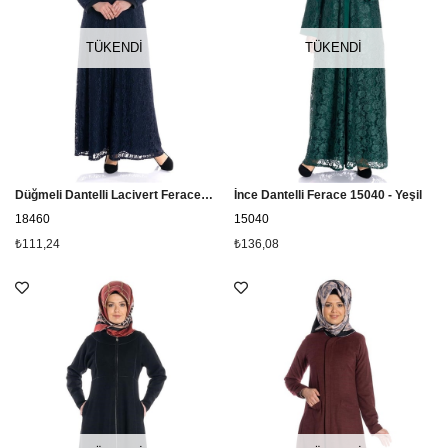
TÜKENDI
TÜKENDI
Düğmeli Dantelli Lacivert Ferace 18460
İnce Dantelli Ferace 15040 - Yeşil
18460
15040
₺111,24
₺136,08