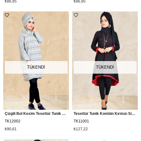
₺86,95
₺86,95
TÜKENDI
TÜKENDI
Çizgili Bol Kesim Tesettür Tunik Kombin
Tesettür Tunik Kombin Kırmızı Siyah
TK12002
TK11001
₺90,61
₺127,22