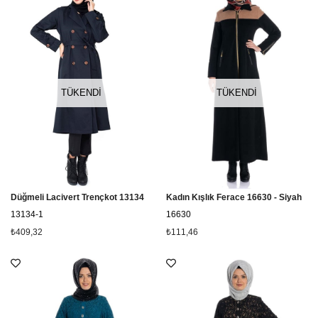
TÜKENDI
TÜKENDI
Düğmeli Lacivert Trençkot 13134
Kadın Kışlık Ferace 16630 - Siyah
13134-1
16630
₺409,32
₺111,46