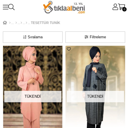
0
TESETTÜR TUNİK
Sıralama
Filtreleme
TÜKENDI
TÜKENDI