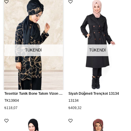
TÜKENDI
TÜKENDI
Tesettür Tunik Bone Takım Vizon Siyah
Siyah Düğmeli Trençkot 13134
TK13904
13134
₺118,07
₺409,32