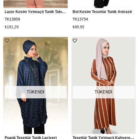
Lazer Kesim Yırtmaçlı Tunik Takım Pudra
Bol Kesim Tesettür Tunik Antrasit
TK13859
TK13754
₺191,29
₺86,95
TÜKENDI
TÜKENDI
Puanlı Tesettür Tunik Lacivert
Tesettür Tunik Yırtmaçlı Kahverengi