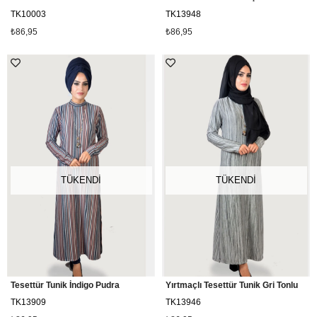
TK10003
TK13948
₺86,95
₺86,95
TÜKENDI
TÜKENDI
Tesettür Tunik İndigo Pudra
Yırtmaçlı Tesettür Tunik Gri Tonlu
TK13909
TK13946