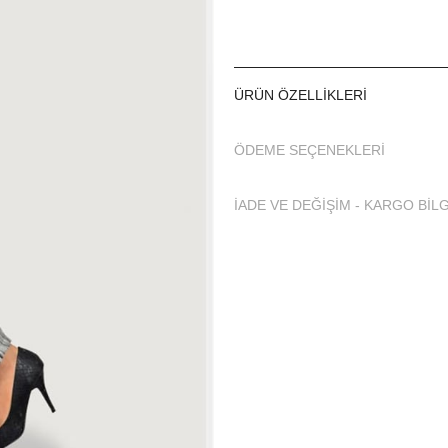
ÜRÜN ÖZELLIKLERI
ÖDEME SEÇENEKLERI
İADE VE DEĞİŞİM - KARGO BİLG