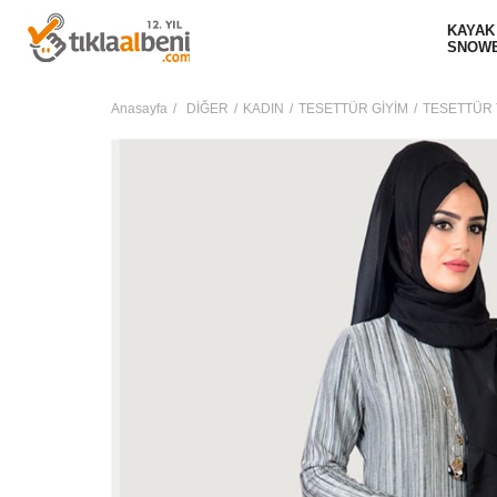
KAYAK
SNOW
Anasayfa
DİĞER
KADIN
TESETTÜR GİYİM
TESETTÜR 