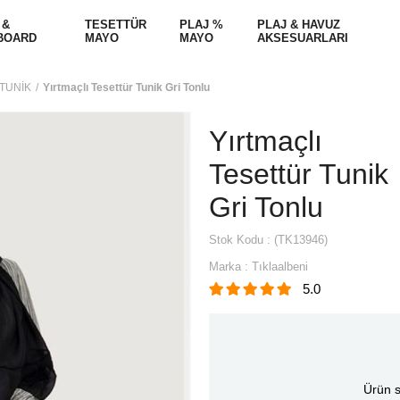
 &
TESETTÜR
PLAJ %
PLAJ & HAVUZ
BOARD
MAYO
MAYO
AKSESUARLARI
TUNİK
Yırtmaçlı Tesettür Tunik Gri Tonlu
Yırtmaçlı
Tesettür Tunik
Gri Tonlu
Stok Kodu
(TK13946)
Marka
:
Tıklaalbeni
5.0
Ürün s