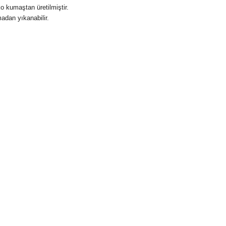
 kumaştan üretilmiştir.
adan yıkanabilir.
izi beğendiyseniz
Haşema
modellerimize mutlaka göz