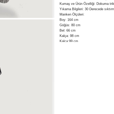
Kumaş ve Ürün Özelliği: Dokuma triko
Yıkama Bilgileri: 30 Derecede sıktırm
Manken Ölçüleri:
Boy: 164 cm
Göğüs: 80 cm
Bel: 66 cm
Kalça: 98 cm
Kalça:99 cm
Bu Yırtmaçlı tesettür tunik modelim
atın!