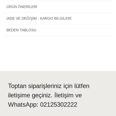
Gerekliliklerine Göre Üretilmiştir.
ÜRÜN ÖNERILERI
Cildi Tahriş Edici Kimyasallar İçermez, Güvenle Kullanabilirsiniz.
İADE VE DEĞİŞİM - KARGO BİLGİLERİ
BEDEN TABLOSU
Toptan siparişleriniz için lütfen
iletişime geçiniz. İletişim ve
WhatsApp: 02125302222