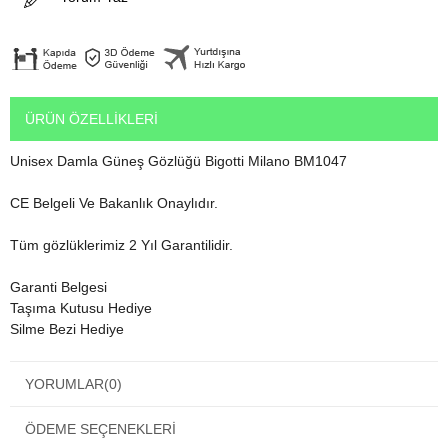
ÜRÜN ÖZELLIKLERI
Unisex Damla Güneş Gözlüğü Bigotti Milano BM1047
CE Belgeli Ve Bakanlık Onaylıdır.
Tüm gözlüklerimiz 2 Yıl Garantilidir.
Garanti Belgesi
Taşıma Kutusu Hediye
Silme Bezi Hediye
Açıklamalardaki paket içeriği resmindeki gibi eksiksiz gönderilir.
YORUMLAR
(0)
Bu Güneş Gözlüğü, Genel Kullanım Amaçlı, Avrupa Konseyinin 89 /
ÖDEME SEÇENEKLERI
686 / Eec Direktifleri (Kişisel Koruma Donanımları Direktifi) Güvenlik