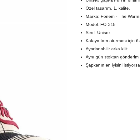
Unisex Şapka Fun in Miami
Özel tasarım, 1. kalite.
Marka: Fonem - The Warmn
Model: FO-315
Sınıf: Unisex
Kafaya tam oturması için öz
Ayarlanabilir arka kilit.
Aynı gün stoktan gönderim 
Şapkanın en iyisini istiyors
verebilirsiniz.