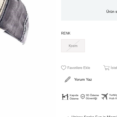
Ürün s
RENK
Krem
Favorilere Ekle
İst
Yorum Yaz