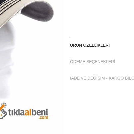
ÜRÜN ÖZELLIKLERI
ÖDEME SEÇENEKLERI
İADE VE DEĞİŞİM - KARGO BİLG