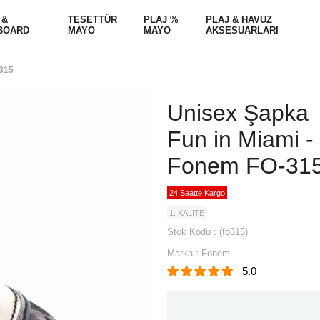
 &
TESETTÜR
PLAJ %
PLAJ & HAVUZ
BOARD
MAYO
MAYO
AKSESUARLARI
-315
Unisex Şapka
Fun in Miami -
Fonem FO-31
24 Saatte Kargo
1. KALİTE
Stok Kodu
(fo315)
Marka
:
Fonem
5.0