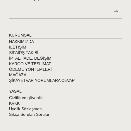
Satın aldığınız ürün anında paketleme işlemine geçer ve kargo
şirketi tarafından aynı gün teslim alınır.
Siparişim kaç günde ulaşır:
İstanbul'a 600 km. dahilindeki yerlere 1-2 günde, 600 km. dışındaki
yerlere 2-4 iş gününde teslim edilir.
KURUMSAL
HAKKIMIZDA
İLETİŞİM
SİPAİRŞ TAKİBİ
İPTAL, İADE, DEĞİŞİM
KARGO VE TESLİMAT
ÖDEME YÖNTEMLERİ
MAĞAZA
ŞİKAYETVAR YORUMLARA CEVAP
YASAL
Gizlilik ve güvenlik
KVKK
Üyelik Sözleşmesi
Sıkça Sorulan Sorular