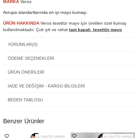
MARKA
Veros
Avrupa standartlarında en iyi mayo kumaşı.
ÜRÜN HAKKINDA
Veros tesettür mayo için üretilen özel kumaş
kullanılmaktadır. Çok şık ve rahat
tam kapalı tesettür mayo
modelidir. Yüksek oranda su itme özelliğiğine sahiptir. İnce ve sık
dokuma yapılarak üretilmiştir, Denizden, havuzdan çıktığınızda
YORUMLAR
(0)
vücudunuzun ıslak ve nemli kalmaması sağlanır.
ÖDEME SEÇENEKLERI
KULLANIM KOŞULLARI
Kullanım sonrası
tesettür mayo
yu elde ılık suyla, şampuan veya
ÜRÜN ÖNERILERI
sabun kullanarak yıkayınız.
İADE VE DEĞİŞİM - KARGO BİLGİLERİ
Çamaşır makinasında yıkamayınız.
Tesettür mayonuzu kozmetik ürünleri ile temas ettirmeyiniz. Temas
BEDEN TABLOSU
halinde bol su ile durulayınız.
Islak olarak saklamayınız ve diğer ürünlerle beraber bekletmeyiniz.
Benzer Ürünler
Sıkmadan asarak kurutunuz.
Kuru temizlemeye vermeyiniz ve kesinlikle ütülemeyiniz.
24 SAATTE KARGO
24 SAATTE KARGO