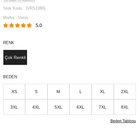
24 SAATTE KARGO
Stok Kodu
(VRS1080)
Marka
:
Veros
5.0
RENK
Çok Renkli
BEDEN
XS
S
M
L
XL
2XL
3XL
4XL
5XL
6XL
7XL
8XL
Beden Tablosu