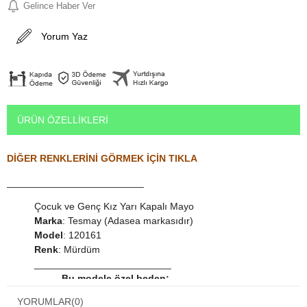
Gelince Haber Ver
Yorum Yaz
ÜRÜN ÖZELLIKLERI
DİĞER RENKLERİNİ GÖRMEK İÇİN TIKLA
_________________________
Çocuk ve Genç Kız Yarı Kapalı Mayo
Marka
: Tesmay (Adasea markasıdır)
Model
: 120161
Renk
: Mürdüm
_________________________
Bu modele özel beden:
170 - XXXXS - 12-13 Yaş
YORUMLAR
(0)
176 - XXXS - 13-14 Yaş