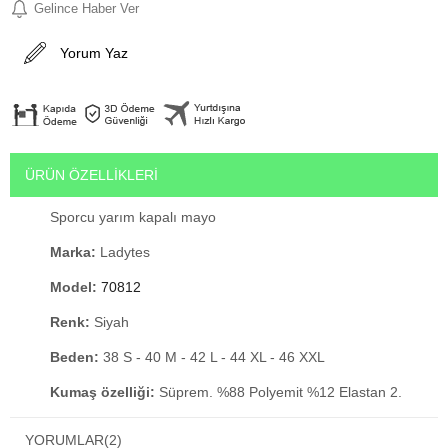
Gelince Haber Ver
Yorum Yaz
ÜRÜN ÖZELLIKLERI
Sporcu yarım kapalı mayo
Marka:
Ladytes
Model:
70812
Renk:
Siyah
Beden:
38 S - 40 M - 42 L - 44 XL - 46 XXL
Kumaş özelliği:
Süprem. %88 Polyemit %12 Elastan 2.
Kalite Mayo Kumaşıdır.
YORUMLAR
(2)
Kısa kollu mayo
, haftada en az 2 kere hobi amaçlı yüzmek