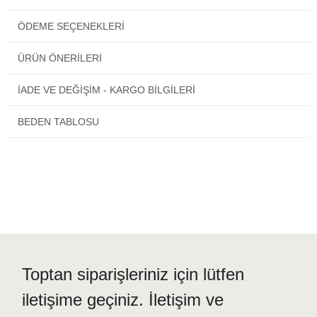
isteyen hanımlar için üretilmiştir.
ÖDEME SEÇENEKLERI
Ürün Hakkında Bilgiler:
ÜRÜN ÖNERILERI
Haftada en az 1, 2 kere hobi amaçlı
yüzecek olan bayanlar için
tasarlandı.
İADE VE DEĞİŞİM - KARGO BİLGİLERİ
Bu harika yarım kapalı mayo modeli fiyatına göre iyi bir taytlı
mayo modelidir.
BEDEN TABLOSU
Satın alacağınız
havuz mayo kapalı
paketinden tüm
parçaları çıkacaktır.
Ayrıca kendi kumaşına özel kumaş
özelliği içeren bir kart çıkacaktır.
Ürün Bilgi Kartı Nedir?
Her yarı tesettür mayo modeline
göre ayrı hazırlanmış kendi kumaşına özel yıkama ve
kullanım bilgisi yazan bir karttır.
Satın alacağınız yarı
kapalı mayo ürün paketi içinden ürün bilgi kartı
çıkacaktır.
Toptan siparişleriniz için lütfen
iletişime geçiniz. İletişim ve