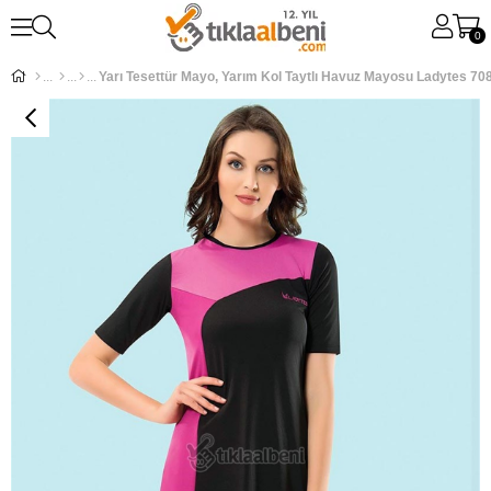
0
Yarı Tesettür Mayo, Yarım Kol Taytlı Havuz Mayosu Ladytes 70