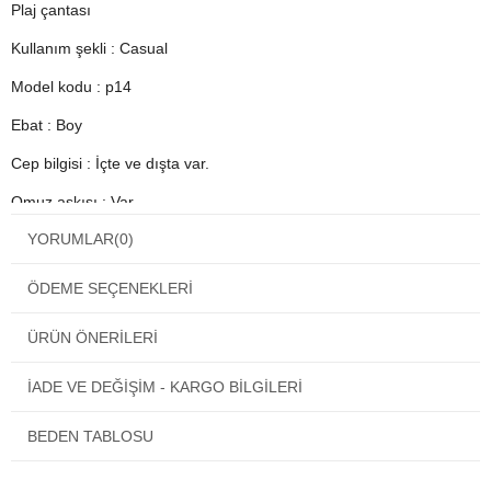
Plaj çantası
Kullanım şekli : Casual
Model kodu : p14
Ebat : Boy
Cep bilgisi : İçte ve dışta var.
Omuz askısı : Var
YORUMLAR
(0)
Çanta ağzı : Fermuarlı
Cinsiyet : Kadın
ÖDEME SEÇENEKLERI
ÜRÜN ÖNERILERI
İADE VE DEĞİŞİM - KARGO BİLGİLERİ
BEDEN TABLOSU