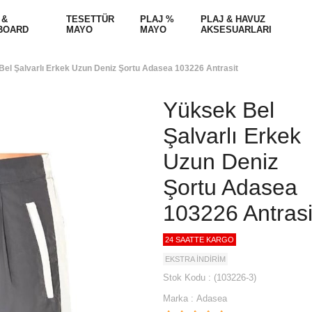
 &
TESETTÜR
PLAJ %
PLAJ & HAVUZ
BOARD
MAYO
MAYO
AKSESUARLARI
el Şalvarlı Erkek Uzun Deniz Şortu Adasea 103226 Antrasit
Yüksek Bel
Şalvarlı Erkek
Uzun Deniz
Şortu Adasea
103226 Antrasi
24 SAATTE KARGO
EKSTRA İNDİRİM
Stok Kodu
(103226-3)
Marka
:
Adasea