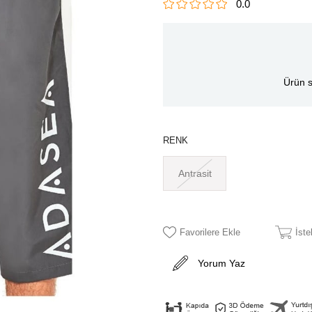
0.0
Ürün s
RENK
Antrasit
Favorilere Ekle
İst
Yorum Yaz