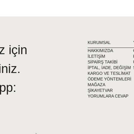
KURUMSAL
z için
HAKKIMIZDA
İLETİŞİM
SİPAİRŞ TAKİBİ
iniz.
İPTAL, İADE, DEĞİŞİM
KARGO VE TESLİMAT
ÖDEME YÖNTEMLERİ
pp:
MAĞAZA
ŞİKAYETVAR
YORUMLARA CEVAP