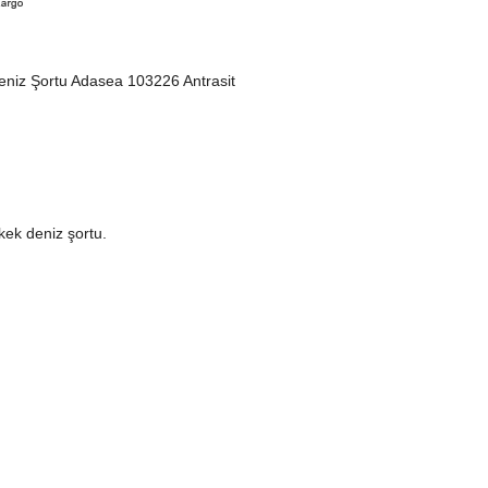
eniz Şortu Adasea 103226 Antrasit
rkek deniz şortu.
rtu kumaşıdır. En yüksek düzeyde su itme özelliği.
skı rengi. Slip file astar mevcuttur.
ine göre ayrı hazırlanmış kendi kumaşına özel yıkama ve
alacağınız mayo ürün paketi içinden ürün bilgi kartı çıkacaktır.