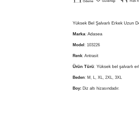
Yüksek Bel Şalvarlı Erkek Uzun D
Marka
: Adasea
Model
: 103226
Renk
: Antrasit
Ürün Türü
: Yüksek bel şalvarlı e
Beden
: M, L, XL, 2XL, 3XL
Boy:
Diz altı hizasındadır.
Ürün Türü:
Erkek deniz şortu.
Kumaş özellik
: 1. sınıf deniz şo
Güneşte ve tuzlu suda solmayan ba
Ürün Bilgi Kartı Nedir
? Her mayo model
kullanım bilgisi yazan bir karttır. Satın 