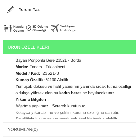
Yorum Yaz
ÜRÜN ÖZELLIKLERI
Bayan Ponponlu Bere 23521 - Bordo
Marka:
Fonem - Tıklaalbeni
23521-3
Model / Kod:
Kumaş Özellik:
%100 Akrilik
Yumuşak dokusu ve hafif yapısının yanında sıcak tutma özelliği
oldukça yüksek olan bu
kadın bere
sine bayılacaksınız.
Yıkama Bilgileri
:
Ağartma yapılmaz. Sererek kurutunuz.
Kolayca yıkanabilme ve şeklini koruma özelliğine sahiptir.
Sevdiğiniz kişiye onu ısıtacak çok özel bir hediye olabilir.
En çok beğenilen hediyeler vücudu sıcak tutan hediyelerin olduğu
YORUMLAR
(0)
bilinmektedir.
Hediye paketi yaptırmak için alışveriş adımları sırasında karşınıza