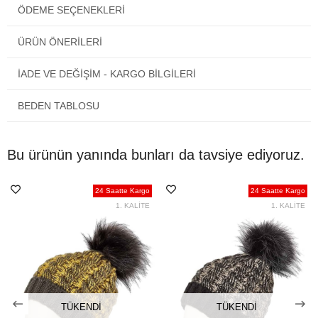
ÖDEME SEÇENEKLERI
çıkacak olan kutucuğu işaretlemeniz yeterlidir. Yazılı not bırakma
imkanı vardır.
ÜRÜN ÖNERILERI
Türkiye'nin neresinde olursanız olun siparişiniz kapınıza gelecektir.
İADE VE DEĞİŞİM - KARGO BİLGİLERİ
BEDEN TABLOSU
Bu ürünün yanında bunları da tavsiye ediyoruz.
24 Saatte Kargo
24 Saatte Kargo
1. KALİTE
1. KALİTE
TÜKENDI
TÜKENDI