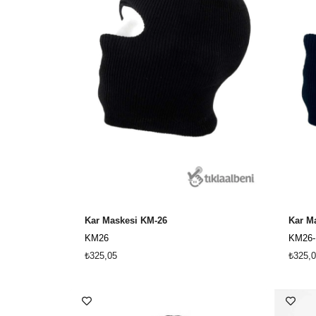
Kar Maskesi KM-26
Kar Ma
KM26
KM26-
₺325,05
₺325,0