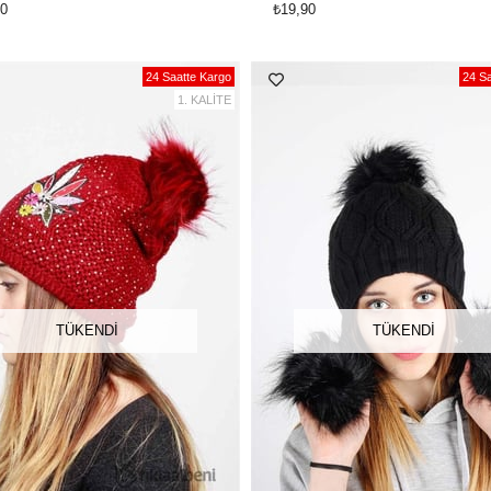
0
₺19,90
24 Saatte Kargo
24 Sa
1. KALİTE
TÜKENDI
TÜKENDI