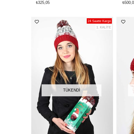
₺325,05
₺500,0
24 Saatte Kargo
1. KALİTE
TÜKENDI