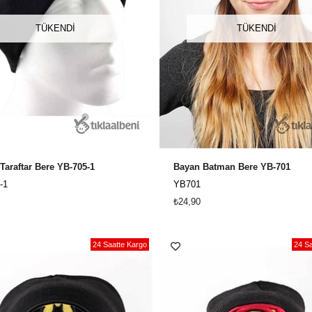
TÜKENDI
TÜKENDI
Taraftar Bere YB-705-1
Bayan Batman Bere YB-701
-1
YB701
₺24,90
24 Saatte Kargo
24 Sa