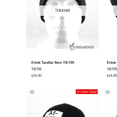
TÜKENDI
Erkek Taraftar Bere YB-705
Erkek 
YB705
YB705
₺24,90
₺24,90
24 Saatte Kargo