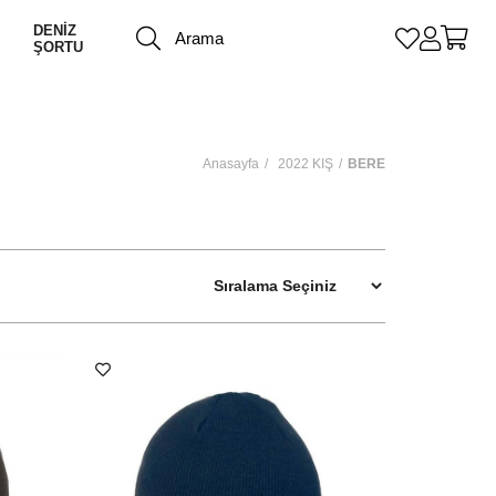
DENİZ
ŞORTU
Anasayfa
2022 KIŞ
BERE