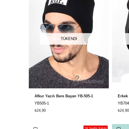
TÜKENDI
Afkur Yazılı Bere Bayan YB-505-1
Erkek
YB505-1
YB704
₺24,90
₺24,90
24 Saatte Kargo