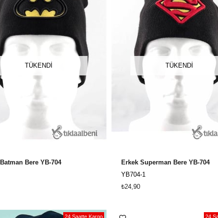
TÜKENDI
TÜKENDI
 Batman Bere YB-704
Erkek Superman Bere YB-704
YB704-1
₺24,90
24 Saatte Kargo
24 Sa