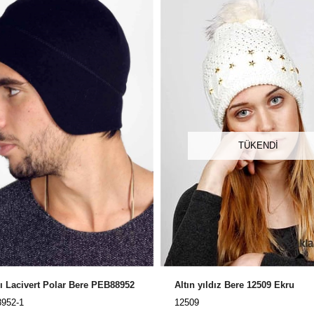
TÜKENDI
ı Lacivert Polar Bere PEB88952
Altın yıldız Bere 12509 Ekru
952-1
12509