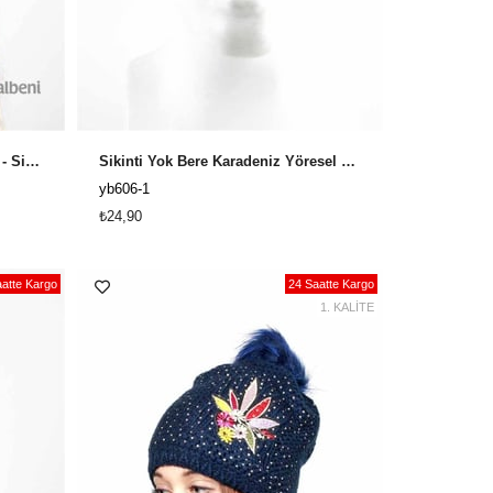
2019 Model Kadın Bere GB-1009 - Siyah
Sikinti Yok Bere Karadeniz Yöresel Bere YB-606-1
yb606-1
₺24,90
atte Kargo
24 Saatte Kargo
1. KALİTE