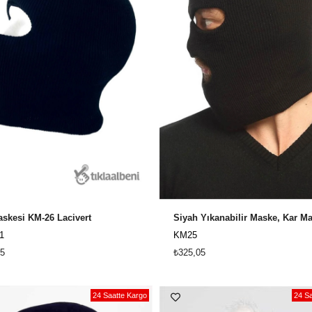
skesi KM-26 Lacivert
1
KM25
5
₺325,05
24 Saatte Kargo
24 Sa