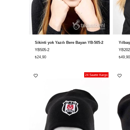
Sikinti yok Yazılı Bere Bayan YB-505-2
YB505-2
YB202
₺24,90
₺49,90
24 Saatte Kargo