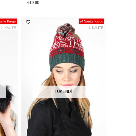
₺19,90
atte Kargo
24 Saatte Kargo
1. KALİTE
1. KALİTE
TÜKENDI