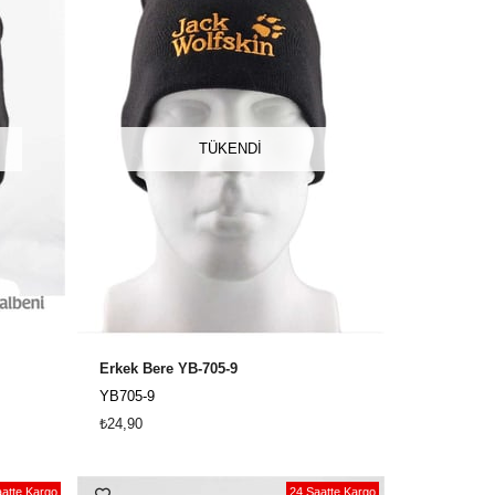
TÜKENDI
Erkek Bere YB-705-9
YB705-9
₺24,90
atte Kargo
24 Saatte Kargo