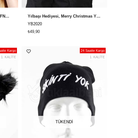
Üç Ponponlu Violet Bayan Bere FNM-2394 - Siyah
Yılbaşı Hediyesi, Merry Christmas Yıbaşı Bere YB-2020
YB2020
₺49,90
atte Kargo
24 Saatte Kargo
1. KALİTE
1. KALİTE
TÜKENDI