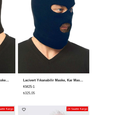
Siyah Yıkanabilir Maske, Kar Maskesi KM-25
Lacivert Yıkanabilir Maske, Kar Maskesi KM-25
KM25-1
₺325,05
atte Kargo
24 Saatte Kargo