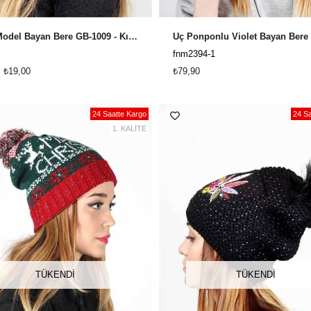
2019 Model Bayan Bere GB-1009 - Kırmızı
fnm2394-1
₺19,00
₺79,90
24 Saatte Kargo
24 Sa
1. KALİTE
TÜKENDI
TÜKENDI