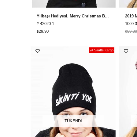
Yılbaşı Hediyesi, Merry Christmas Beyaz Yıbaşı Bere YB2020
YB2020-1
1009-3
₺29,90
₺59,00
24 Saatte Kargo
TÜKENDI