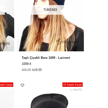
TÜKENDI
Taşlı Çiçekli Bere 1009 - Lacivert
1009-4
₺59,00
₺19,00
atte Kargo
24 Saatte Kargo
1. KALİTE