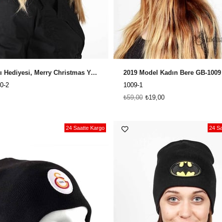
Yılbaşı Hediyesi, Merry Christmas Yeşil Yıbaşı Bere YB2020
0-2
1009-1
₺59,00
₺19,00
24 Saatte Kargo
24 Sa