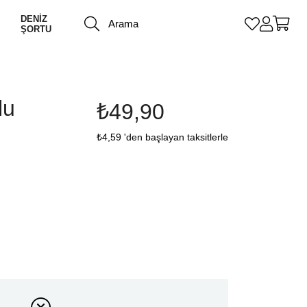
DENİZ
ŞORTU
lu
₺49,90
₺4,59
'den başlayan taksitlerle