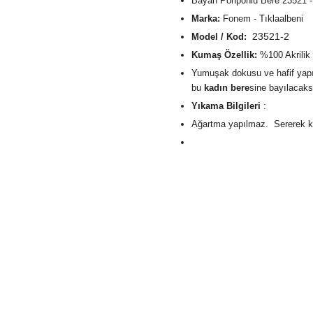
Bayan Ponponlu Bere 23521 - 
Marka:
Fonem - Tıklaalbeni
23521-2
Model / Kod:
Kumaş Özellik:
%100 Akrilik
Yumuşak dokusu ve hafif yapı
bu
kadın bere
sine bayılacaks
Yıkama Bilgileri
:
Ağartma yapılmaz. Sererek k
Kolayca yıkanabilme ve şeklini
Sevdiğiniz kişiye onu ısıtacak 
En çok beğenilen hediyeler vü
Hediye paketi yaptırmak için a
kutucuğu işaretlemeniz yeterli
Türkiye'nin neresinde olursanız