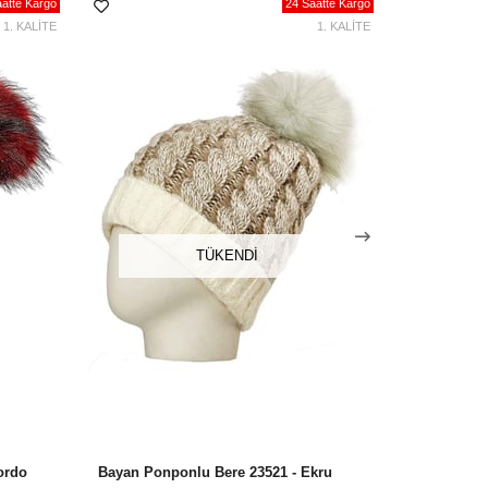
atte Kargo
24 Saatte Kargo
1. KALİTE
1. KALİTE
TÜKENDI
ordo
Bayan Ponponlu Bere 23521 - Ekru
Bayan Ponp