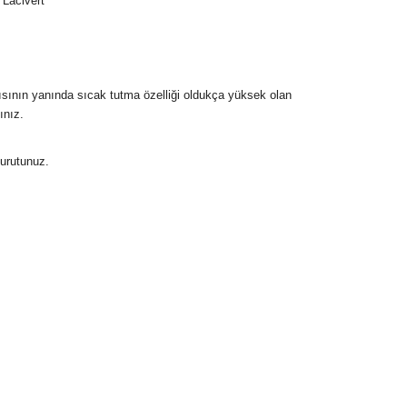
Lacivert
sının yanında sıcak tutma özelliği oldukça yüksek olan
ınız.
urutunuz.
 koruma özelliğine sahiptir.
çok özel bir hediye olabilir.
cudu sıcak tutan hediyelerin olduğu bilinmektedir.
lışveriş adımları sırasında karşınıza çıkacak olan
dir. Yazılı not bırakma imkanı vardır.
 olun siparişiniz kapınıza gelecektir.