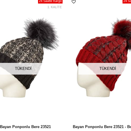
24 Saatte Kargo
24 Sa
1. KALİTE
TÜKENDI
TÜKENDI
 Bayan Ponponlu Bere 23521
Bayan Ponponlu Bere 23521 - B