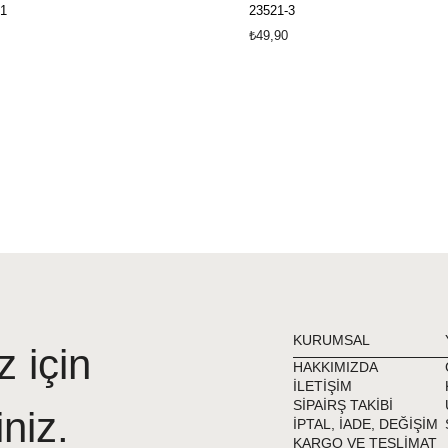
1
23521-3
₺49,90
KURUMSAL
z için
HAKKIMIZDA
İLETİŞİM
SİPAİRŞ TAKİBİ
iniz.
İPTAL, İADE, DEĞİŞİM
KARGO VE TESLİMAT