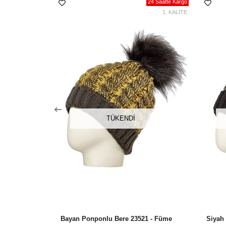
24 Saatte Kargo
1. KALİTE
TÜKENDI
Bayan Ponponlu Bere 23521 - Füme
Siyah