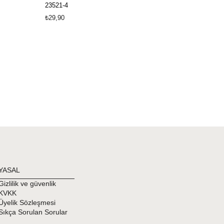
23521-4
23521-5
₺29,90
₺49,90
YASAL
Gizlilik ve güvenlik
KVKK
Üyelik Sözleşmesi
Sıkça Sorulan Sorular