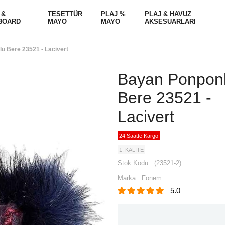
 &
TESETTÜR
PLAJ %
PLAJ & HAVUZ
BOARD
MAYO
MAYO
AKSESUARLARI
u Bere 23521 - Lacivert
Bayan Ponpon
Bere 23521 -
Lacivert
24 Saatte Kargo
1. KALİTE
Stok Kodu
(23521-2)
Marka
:
Fonem
5.0