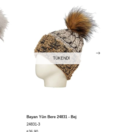
TÜKENDI
Bayan Yün Bere 24831 - Bej
Kadın Yün 
24831-3
24831-4
₺36,90
₺36,90