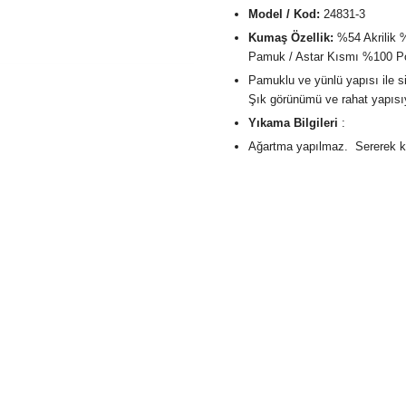
Model / Kod:
24831-3
Kumaş Özellik:
%54 Akrilik 
Pamuk / Astar Kısmı %100 Po
Pamuklu ve yünlü yapısı ile s
Şık görünümü ve rahat yapısı
Yıkama Bilgileri
:
Ağartma yapılmaz. Sererek k
Kolayca yıkanabilme ve şeklini
Sevdiğiniz kişiye onu ısıtacak 
En çok beğenilen hediyeler vü
Hediye paketi yaptırmak için a
kutucuğu işaretlemeniz yeterli
Türkiye'nin neresinde olursanız