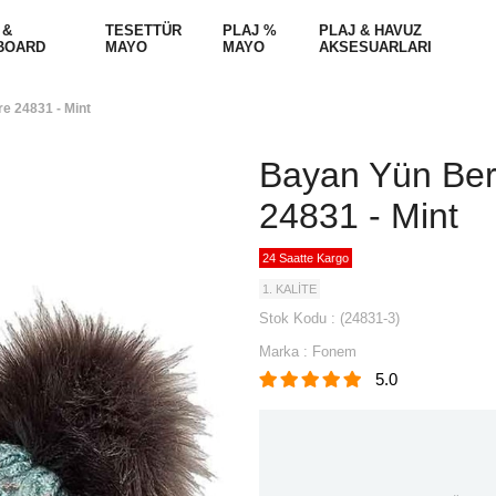
 &
TESETTÜR
PLAJ %
PLAJ & HAVUZ
BOARD
MAYO
MAYO
AKSESUARLARI
e 24831 - Mint
Bayan Yün Be
24831 - Mint
24 Saatte Kargo
1. KALİTE
Stok Kodu
(24831-3)
Marka
:
Fonem
5.0