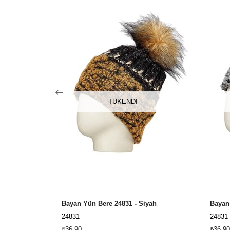
TÜKENDI
Bayan Yün Bere 24831 - Siyah
Bayan 
24831
24831-
₺36,90
₺36,90