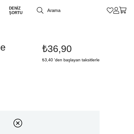
DENİZ
ŞORTU
re
₺36,90
₺3,40
'den başlayan taksitlerle