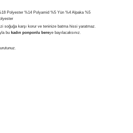
%18 Polyester %14 Polyamid %5 Yün %4 Alpaka %5
lyester
izi soğuğa karşı korur ve teninize batma hissi yaratmaz.
yla bu
kadın ponponlu bere
ye bayılacaksınız.
urutunuz.
 koruma özelliğine sahiptir.
çok özel bir hediye olabilir.
cudu sıcak tutan hediyelerin olduğu bilinmektedir.
lışveriş adımları sırasında karşınıza çıkacak olan
dir. Yazılı not bırakma imkanı vardır.
 olun siparişiniz kapınıza gelecektir.