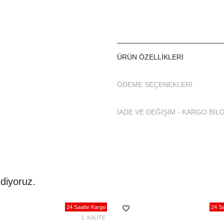
ÜRÜN ÖZELLIKLERI
ÖDEME SEÇENEKLERI
İADE VE DEĞİŞİM - KARGO BİLG
diyoruz.
24 Saatte Kargo
24 Sa
1. KALİTE