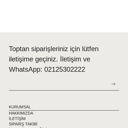
Toptan siparişleriniz için lütfen
iletişime geçiniz. İletişim ve
WhatsApp: 02125302222
KURUMSAL
HAKKIMIZDA
İLETİŞİM
SİPAİRŞ TAKİBİ