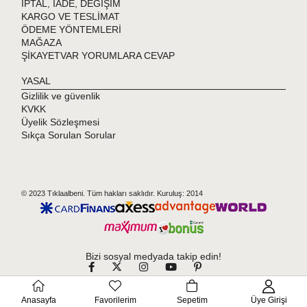
İPTAL, İADE, DEĞİŞİM
KARGO VE TESLİMAT
ÖDEME YÖNTEMLERİ
MAĞAZA
ŞİKAYETVAR YORUMLARA CEVAP
YASAL
Gizlilik ve güvenlik
KVKK
Üyelik Sözleşmesi
Sıkça Sorulan Sorular
© 2023 Tıklaalbeni. Tüm hakları saklıdır. Kuruluş: 2014
Bizi sosyal medyada takip edin!
Anasayfa
Favorilerim
Sepetim
Üye Girişi