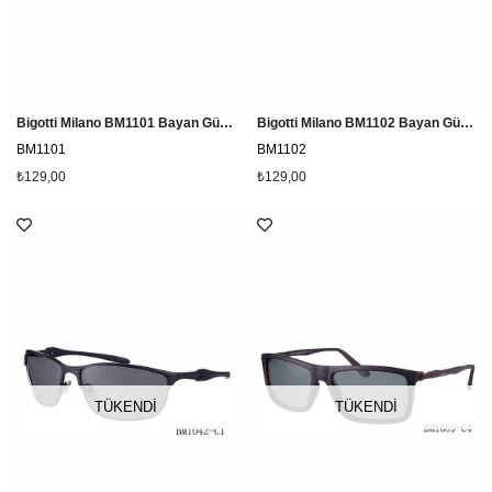
Bigotti Milano BM1101 Bayan Güneş Gözlüğü
Bigotti Milano BM1102 Bayan Güneş Gözlüğü
BM1101
BM1102
₺129,00
₺129,00
TÜKENDI
TÜKENDI