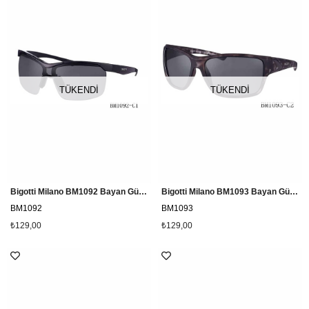
TÜKENDI
TÜKENDI
Bigotti Milano BM1092 Bayan Güneş Gözlüğü
Bigotti Milano BM1093 Bayan Güneş Gözlüğü
BM1092
BM1093
₺129,00
₺129,00